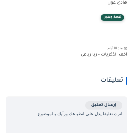
هادي عون
ثقافة وفنون
منذ 10 أيام
أكف الذكريات - ربا رباعي
تعليقات
إرسال تعليق
اترك تعليقا يدل على انطباعك ورأيك بالموضوع