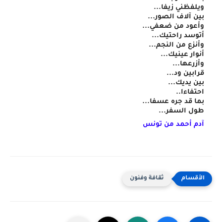
ويلفظني زيفا...
بين آلاف الصور...
وأعود من ضعفي...
أتوسد راحتيك...
وأنزع من النجم...
أنوار عينيك...
وأزرعها... 
قرابين ود...
بين يديك...
احتفاءا..
بما قد جره عسفا...
طول السفر...
آدم أحمد من تونس
ثقافة وفنون