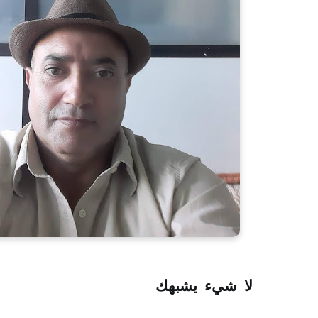
لا شيء يشبهك