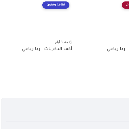
ن
ثقافة وفنون
منذ 8 أيام
- ربا رباعي
أكف الذكريات - ربا رباعي