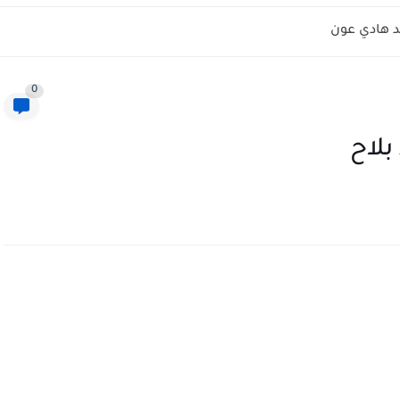
 هادي عون
0
بلاح