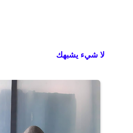
لا شيء يشبهك