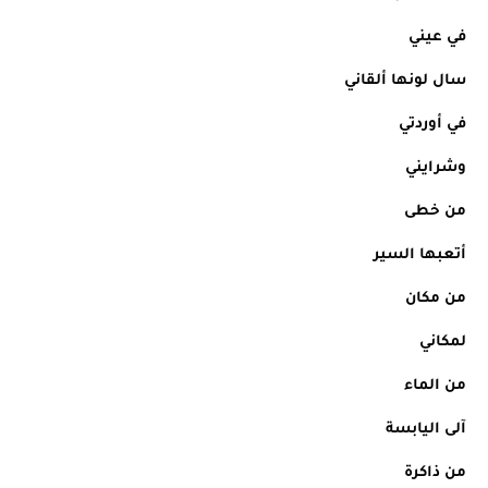
في عيني
سال لونها ألقاني
في أوردتي
وشرايني
من خطى
أتعبها السير
من مكان
لمكاني
من الماء
آلى اليابسة
من ذاكرة