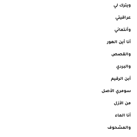
ويترك لي
عراقيتي
وأنتمائي
أنا أين الهور
والقصص
والبردي
أبن الرقيم
سومري الأصل
من الأزل
أنا الماء
والمشحوف