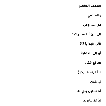
جمعت الحاضر
والماضي
من..... ومن
إلى أين أنا سائر ؟؟؟
أألى البداية؟؟؟
أو إلى النهاية
صراع خفي
لا أعرف ما يخبؤ
لي غدي
أنا سابل يدي له
ليأخذ مايريد