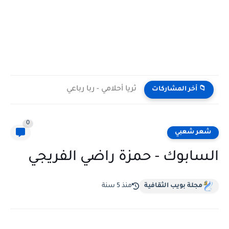
ثريا أحلامي - ربا رباعي
📁 أخر المشاركات
0
شعر شعبي
السابوك - حمزة راضي الفريجي
مجلة بويب الثقافية
منذ 5 سنة