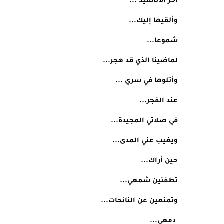
آخر الأناشيد ...
وألقيها إليك...
شموعا...
لماضينا الذي قد هجر...
وأتلوها في سري ...
عند الفجر...
في صلاتي المجيدة...
ويغيب عني المدى...
حين أراك...
تطفئين شمعي...
وتمنعين عن النائحات...
 دمعي...