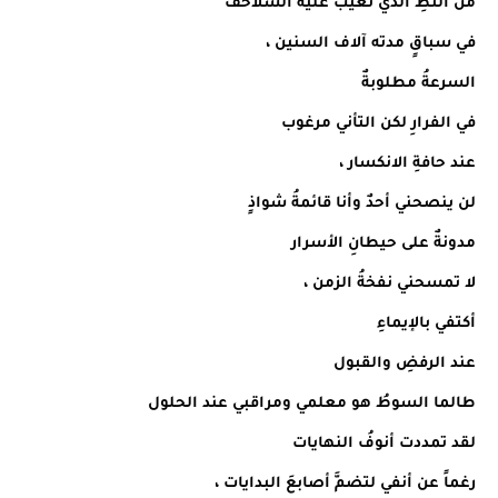
من النّطِ الذي تعيب عليه السلاحف
في سباقٍ مدته آلاف السنين ،
السرعةُ مطلوبةٌ
في الفرارِ لكن التأني مرغوب
عند حافةِ الانكسار ،
لن ينصحني أحدٌ وأنا قائمةُ شواذٍ
مدونةٌ على حيطانِ الأسرار
لا تمسحني نفخةُ الزمن ،
أكتفي بالإيماءِ
عند الرفضِ والقبول
طالما السوطُ هو معلمي ومراقبي عند الحلول
لقد تمددت أنوفُ النهايات
رغماً عن أنفي لتضمَّ أصابعَ البدايات ،