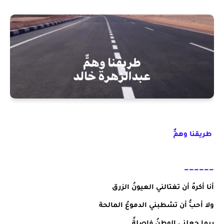
طريقنا وهمٌّ
——————
أنا أكرهُ أن تغتالني العيونُ الزرق
ولا أحبُّ أن تشطبني الدموعُ المالحة
ربما جعلني الوطنُ فاصلةً