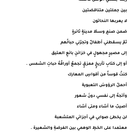
بين جملتين متناقضتين
لا يعربها النحاتون
ضمن صنمٍ وسطَ مدينةٍ ثائرةٍ
ثمّ يسقطني أطفالٌ وتجرّني حبالُهم
إلى مصيرٍ مجهولٍ في خزائنِ بائعِ العتيق
أو إلى كتابِ تأريخٍ ممزقٍ تجمعُ أوراقُهُ حباتِ الشمس .
كنتُ قوساً من أقواسِ المعارك
أحملُ الرؤوسَ التعبوية
وأتجهُ إلى نفسي دونَ شعور
أصيبُ ما أشاء ومتى أشاء
لن يخطئ صوابي في أجزائي المتشعبة
معتمدا على الخطِ الوهمي بين الفرضةِ والشعيرة .