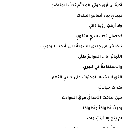
أكرهُ أن أرى موتي المحتّم تحتَ المناضدِ
كبيدقٍ بين أصابعِ الملوك
ولا أرغبُ رؤيةَ ذاتي
كحصانٍ تحت سرجٍ مثقوبٍ
تنغرسُ في جلدي الشوكةُ التي أدمت الركوب ،
اللّجامُ أنا … الحوافرُ ظلّي
والاستقامةُ في فجري
الذي لا يشبه المكتوبَ على جبينِ النهار .
تكررت خيالاتي
حين طافت الأحداقُ فوقَ الحوادث
رميتُ أطواقاً وأطواقا
لم ينج إلا أرنبٌ واحد