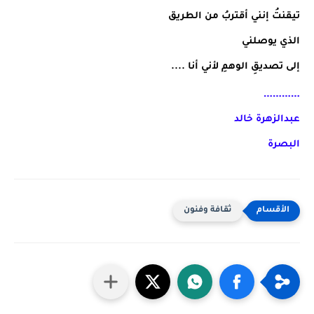
تيقنتُ إنني أقتربُ من الطريق
الذي يوصلني
إلى تصديقِ الوهمِ لأني أنا ....
…………
عبدالزهرة خالد
البصرة
ثقافة وفنون