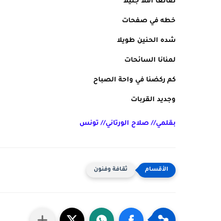
صانعا أملا جليلا 
خطه في صفحات 
شده الحنين طويلا 
لمنانا السائحات 
كم ركضنا في واحة الصباح 
وجديد القربات 
بقلمي// صلاح الورتاني// تونس
ثقافة وفنون