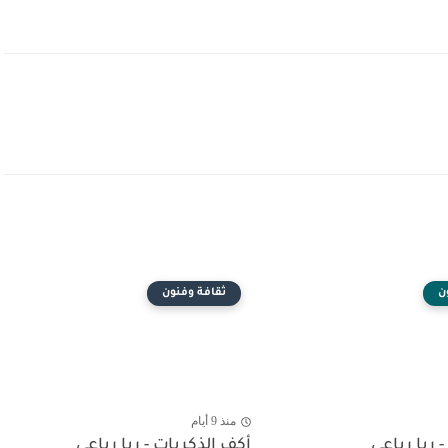
ن
ثقافة وفنون
منذ 9 أيام
- ربا رباعي
أكف الذكريات - ربا رباعي