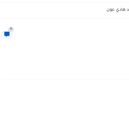
 هادي عون
0