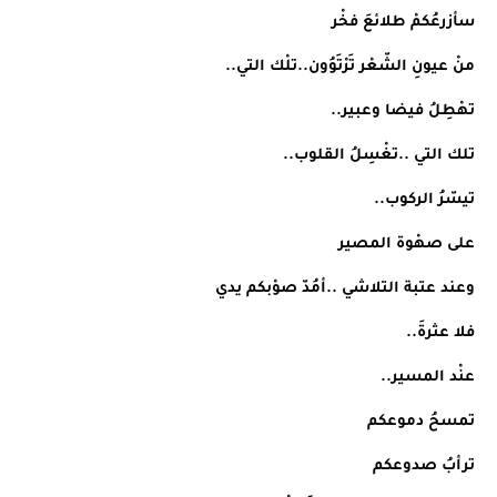
سأزرعُكمْ طلائعَ فخْر
منْ عيونِ الشّعْر تَرْتَوُون..تلْك التي..
تهْطِلُ فيضا وعبير..
تلك التي ..تغْسِلُ القلوب..
تيسّرُ الركوب..
على صهْوة المصير
وعند عتبة التلاشي ..أمُدّ صوْبكم يدي
فلا عثرةَ..
عنْد المسير..
تمسحُ دموعكم
ترأبُ صدوعكم