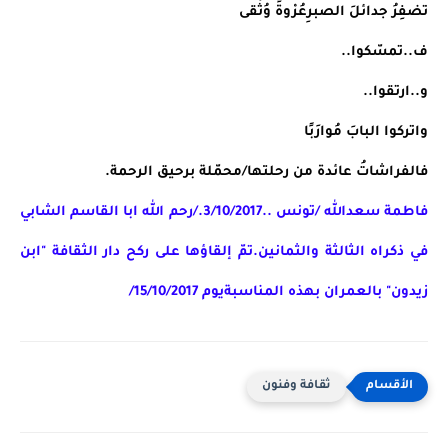
تضفِرُ جدائلَ الصبرِعُرْوةً وُثْقى
ف..تمسّكوا..
و..ارتقوا..
واتركوا البابَ مُوارَبًا
فالفراشاتُ عائدة من رحلتها/محمّلة برحيق الرحمة.
فاطمة سعدالله /تونس ..3/10/2017./رحم الله ابا القاسم الشابي 
في ذكراه الثالثة والثمانين.تمّ إلقاؤها على ركح دار الثقافة "ابن 
زيدون" بالعمران بهذه المناسبةيوم 15/10/2017/
ثقافة وفنون