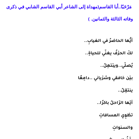
مَرْحَبًا..أبا القاسم(مهداة إلى الشاعر أبي القاسم الشابي في ذكرى 
وفاته الثالثة والثمانين. )
أيُّها الحاضرُ في الغيابِ..
لكَ الحرْفُ يغنّي للحياةِ..
يُصلّي..ويبْتهِلُ..
بيْن خافقي وشرْياني ..دامِعًا
ينتقِلُ..
أيّها الرّاحلُ باكرًا..
تطْوِي المسافاتِ
والسنواتِ