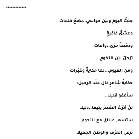
*************
جئتُ اليوْمَ وبيْن جوانحي..بضعُ كلمات
وعشْقُ قافيةٍ
ودمْعةٌ حرّى..وآهات
ترْحلُ بيْن التخومِ..
ومن الغيوم...لها حكايةٌ وعَبَرات
حكايةُ شاعرٍ قال عنْد الرحيل:
سأغفو قليلا..
لنْ أترُكَ الشعرَ يتيما..ذليلا
ستسهر عينايَ مع النجوم...
ترعى الحرْف والوطنَ الجميلا