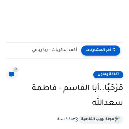
أكف الذكريات - ربا رباعي
📁 أخر المشاركات
0
ثقافة وفنون
مَرْحَبًا..أبا القاسم - فاطمة
سعدالله
مجلة بويب الثقافية
منذ 5 سنة