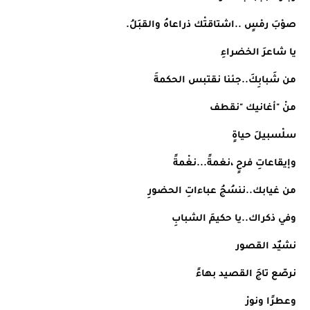
صوْبَ رمْسٍ ..اشتاقتْك ذراعاهُ والقبَلُ.
يا شاعرَ الخضراءِ
من شَبابِكَ..جئنا نقتبس الحكمةَ
منْ "أغانيك "نقطف
سلْسبيلَ حياةٍ
وإيقاعاتِ فرحٍ ،نغمةً...نغْمةً
من غيابك..ننسُجُ عباءاتِ الحضورِ
وفي ذكراك..يا حكيمَ الشبابِ
نشيٌد القصور
نرصّع تاجَ القصيد بهاءً
وعطرًا ونورْ