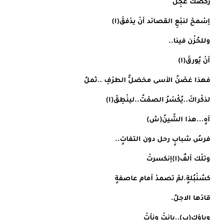
ركْضُك عجِلُ
اِسْمحْ لنبْعِ القصائد أنْ يدْفقَ(ا)
وللحُزْن فينا..
أنْ يُورقَ(ا)
فهذا غصْنُ الأسى مخضلُّ الطرْفِ ..ثملُ
لذكْراكَ..يُكْسَرُ الصمْتُ..لينْطِقَ(ا)
آهٍ...هذا الشّينُ(ش)
فرسُ شبابٍ رحل دون التفاتٍ..
وتلْك ألفٌ(ا)اِنكسرتْ
كسُنْبُلةٍ.لمْ تصمدْ أمام عاصفةٍ
قادَها الاجلُ.
وباؤك(ب)..بانتْ ونأتْ