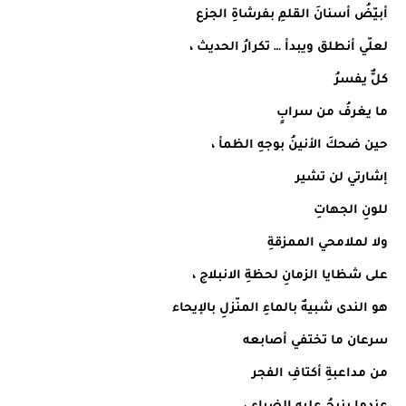
أبيّضُ أسنانَ القلمِ بفرشاةِ الجزع
لعلّي أنطلق ويبدأ … تكرارُ الحديث ،
كلٌّ يفسرُ
ما يغرفُ من سرابٍ
حين ضحكَ الأنينُ بوجهِ الظمأ ،
إشارتي لن تشير
للونِ الجهاتِ
ولا لملامحي الممزقةِ
على شظايا الزمانِ لحظةِ الانبلاج ،
هو الندى شبيهٌ بالماءِ المنّزلِ بالإيحاء
سرعان ما تختفي أصابعه
من مداعبةِ أكتافِ الفجر