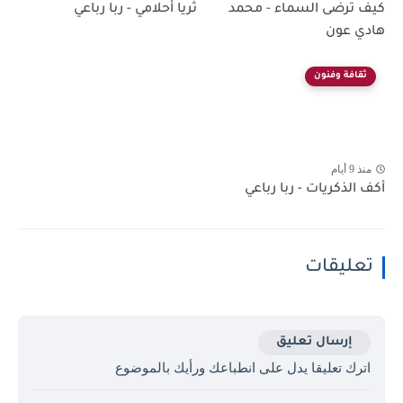
كيف ترضى السماء - محمد
ثريا أحلامي - ربا رباعي
هادي عون
ثقافة وفنون
منذ 9 أيام
أكف الذكريات - ربا رباعي
تعليقات
إرسال تعليق
اترك تعليقا يدل على انطباعك ورأيك بالموضوع