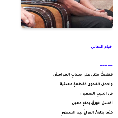
خيام المعاني
—————
قطّعتُ متني على حسابِ الهوامش
وأحمل الفحوى كقطعةٍ معدنية
في الجيبِ الصغير ،
أغسلُ الورقَ بماءٍ معين
كلّما يتلوّنُ الفراغُ بين السطورِ