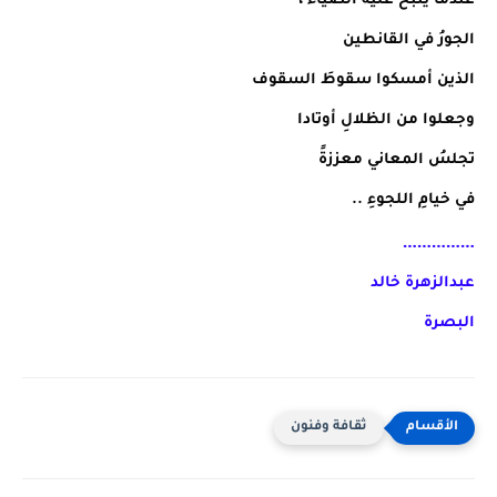
عندما ينبحُ عليه الضياء ،
الجورُ في القانطين
الذين أمسكوا سقوطَ السقوف
وجعلوا من الظلالِ أوتادا
تجلسُ المعاني معززةً
في خيامِ اللجوءِ ..
……………
عبدالزهرة خالد
البصرة
ثقافة وفنون