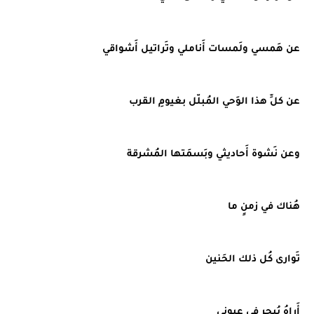
عن هَمسي ولَمسات أَناملي وتَراتيل أَشواقي
عن كلِّ هذا الوَحي المُبلّل بغيومِ القرب
وعن نَشوة أَحاديثي وبَسمَتها المُشرقة
هُناك في زمنٍ ما
تَوارى كُل ذلك الحَنين
أَراهُ يُبحر في عيوني