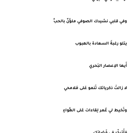
وفي قلبي نشيدك الصوفي ملوَّنٌ بالحبِّ
يتلو رغبةَ السعادة بالهبوب
أَيها الإعصار البَحري
لا زالتْ ذكرياتك تَنمو عَلى مَلامحي
وتَخيط لي عُمر لِقاءات عَلى الهَّواءِ
فأَتبخّر في فَضائك