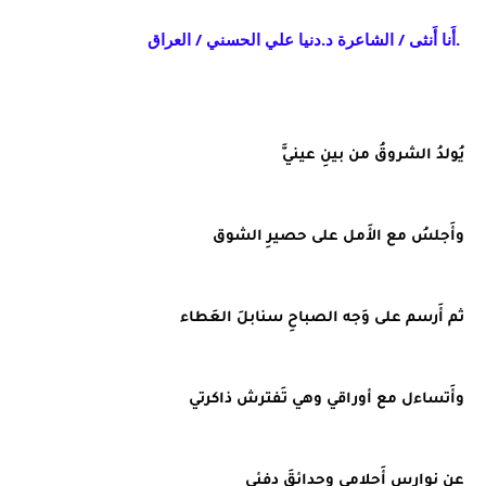
.أَنا أَنثى / الشاعرة د.دنيا علي الحسني / العراق
يُولدُ الشروقُ من بينِ عينيَّ
وأَجلسُ مع الأَمل على حصيرِ الشوق
ثم أَرسم على وَجه الصباحِ سنابلَ العَطاء
وأَتساءل مع أوراقي وهي تَفترش ذاكرتي
عن نوارس أَحلامي وحدائقَ دفئي