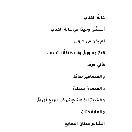
غابةُ الكتاب
أتمشّى وحيدًا في غابة الكتاب
لم يكن في جيوبي
قلمٌ ولا ورقٌ ولا بطاقةُ انتساب
كأنّي حرفٌ
والعصافيرَ نقاطٌ
والغصونَ سطورٌ
والشجرَ المُهسْهِسَ في الريحِ أوراقٌ
والغابةَ كتابٌ
الشاعر عدنان الصايغ