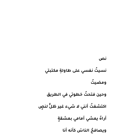
نص
نسيتُ نفسي على طاولةِ مكتبتي
ومضيتُ
وحين فتحتُ خطوتي في الطريق
اكتشفتُ أنني لا شيء غير ظلٍّ لنصٍ
أراهُ يمشي أمامي بمشقةٍ
ويصافحُ الناسَ كأنه أنا