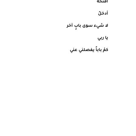
أفتحهُ
أدخلُ
لا شيء سوى بابٍ آخر
يا ربي
كمْ باباً يفصلني عني