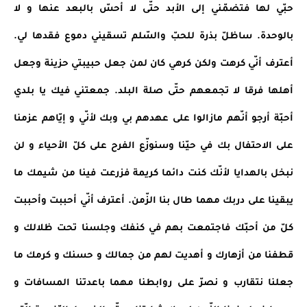
حبّي لها فتضمّني إلى الأبد حتّى لا أحسّ بالبعد عنها و لا 
بالوحدة. ساظلّ بذرة للحبّ والسّلم تسقيني دموع فقدها لي. 
أعترف أنّي كرهت ولكن كرهي كان لمن جعل حبيبتي حزينة وجعل 
أهلها فرقا لا تجمعهم حتّى صلة البلد. جمعتني فيك يا بلدي 
أحبّة أرجو أنّهم مازالوا على عهدهم بي وبك لأنّي و إيّاهم عزمنا 
على الاحتفال بك في حيّنا وسنوزّع الفرح على كلّ الأحياء و لن 
نبخل بالهدايا لأنّك كنت دائما كريمة فزرعت فينا من شيمك ما 
يبقينا على دربك مهما طال بنا الزّمن. أعترف أنّي أحببت وأحببت 
كلّ من أحبّك فاجتمعت بهم في كنفك وجلسنا تحت ظلالك و 
قطفنا من أزهارك و أهديت لهم من جمالك و حسنك و كرمك ما 
جعلنا نتقارب و نصرّ على روابطنا مهما باعدتنا المسافات و 