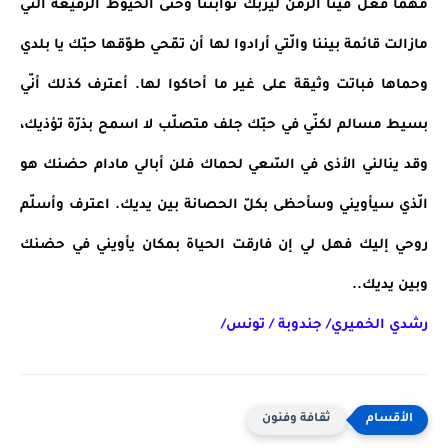
مهما فعل فينا الزّمن ليربك ثوابتنا وحتّى الخيوط الرّفيعة الّتي 
مازالت قائمة بيننا والّتي أرادوا لها أن تمّحي طوّقها حبّك يا بلدي 
وحماها فباتت وثيقة على غير ما أحاكوا لها. أعترف كذلك أنّي 
بسيط مسالم لكنّي في حبّك جلف متصلّب لا اسمح بذرّة تؤذيك، 
وقد ينالني الأذى في السّعي لحماك فلن أبالي مادام حضنك هو 
الّذي سيأويني وسأحظى بكلّ الحصانة بين يديك. اعترف وأسلّم 
روحي إليك فهل لي إن فارقت الحياة بمكان يأويني في حضنك 
وبين يديك..
رشدي الخميري/ جندوبة / تونس/
ثقافة وفنون