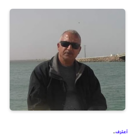
..
أعترف