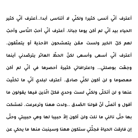
أعترف أنّي أنسى كثيرا ولكنّي لا أتناسى أبدا..أعترف أنّي كثير 
الحياء بيد أنّي لم أكن يوما جبانا. أعترف أنّي أحبّ النّاس وأحبّ 
لهم كلّ الخير ولست ممّن يتمسّحون الأحذية أو يتملّقون. 
أعترف أنّي أسعى وأسعى لكنّ الحظّ العاثر يترصّدني أينما 
وجهّت بوصلتي.. واعترافاتي كثيرة أحصرها في أنّي لم أكن 
معصوما و لن أكون لكنّي صادق. أعترف لبلدي أنّي ما تخلّيت 
عنها و لن أتخلّى ولكنّي لست وحدي فكلّ الّذين فيها يقولون ما 
أقول و أتمنّى أنّ قولنا الصّدق ..ولدت ههنا وترعرعت. تمسّكت 
بها حتّى نالني ما نلت ولن أكون إلاّ حبيبا لها وهي حبيبتي وحتّى 
إن فارقت الحياة فجثّتي ستكون ههنا وسينبت منها ما يحكي عن 