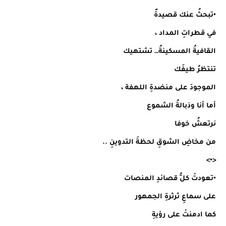
•تبحثُ عنك قصيدةٌ
في قطراتِ المداد ،
القافيةُ المسكينةُ… تشتهيك
تنتظرُ طيفَك
الموجودَ على منضدةِ اللهفة ،
أما أنا وذبالةُ الشموع
نرتعشُ خوفا
من مخاضِ الشوقِ لحظةَ التدوينِ ..
<•>
•تعودتْ كلُّ قصائدِ المنصات
على سماعِ ثرثرةِ الجمهور
كما ادمنتْ على رؤيةِ