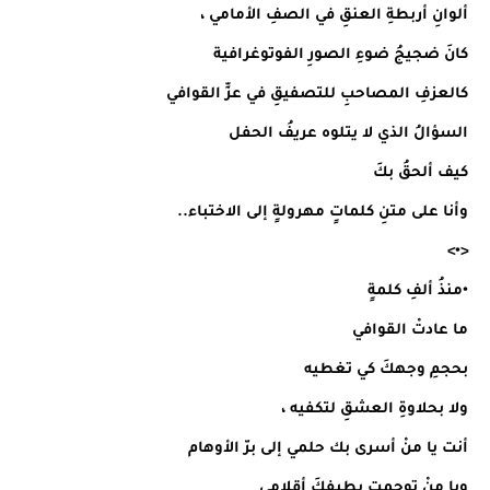
ألوانِ أربطةِ العنقِ في الصفِ الأمامي ،
كانَ ضجيجُ ضوءِ الصورِ الفوتوغرافية
كالعزفِ المصاحبِ للتصفيقِ في عزِّ القوافي
السؤالُ الذي لا يتلوه عريفُ الحفل
كيف ألحقُ بكَ
وأنا على متنِ كلماتٍ مهرولةٍ إلى الاختباء..
<•>
•منذُ ألفِ كلمةٍ
ما عادتْ القوافي
بحجمِ وجهكَ كي تغطيه
ولا بحلاوةِ العشقِ لتكفيه ،
أنت يا منْ أسرى بك حلمي إلى برّ الأوهام
ويا منْ توحمت بطيفِكَ أقلامي