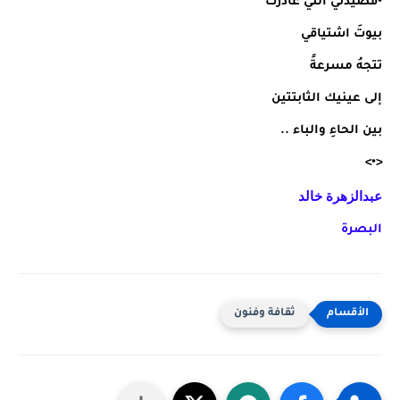
•قصيدتي التي غادرت
بيوتَ اشتياقي
تتجهُ مسرعةً
إلى عينيك الثابتتين
بين الحاءِ والباء ..
<•>
عبدالزهرة خالد
البصرة
ثقافة وفنون