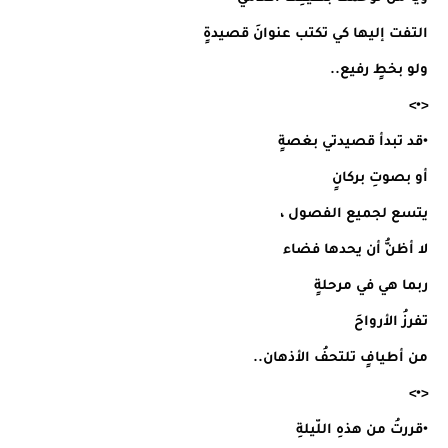
التفت إليها كي تكتب عنوانَ قصيدةٍ
ولو بخطٍ رفيع..
<•>
•قد تبدأ قصيدتي بغصةٍ
أو بصوتِ بركانٍ
يتسع لجميع الفصول ،
لا أظنُّ أن يحدها فضاء
ربما هي في مرحلةٍ
تفرزُ الأرواحَ
من أطيافٍ تلتحفُ الأذهان..
<•>
•قررتُ من هذهِ اللّيلةِ