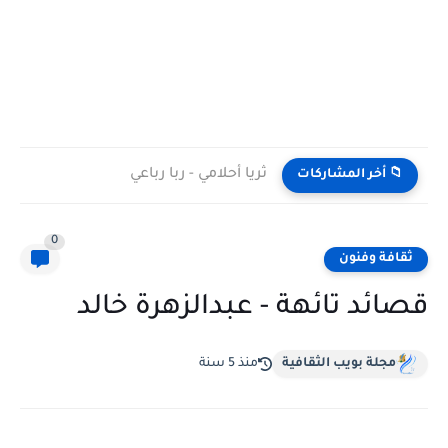
ثريا أحلامي - ربا رباعي
📁 أخر المشاركات
0
ثقافة وفنون
قصائد تائهة - عبدالزهرة خالد
مجلة بويب الثقافية
منذ 5 سنة