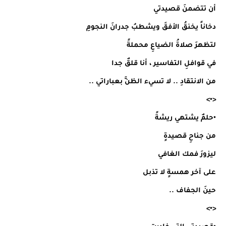
أن تتضمنَ قصيدتي
دخاناً يخنقُ الأفقَ ويشطبُ جدرانَ النجومِ
لتظهرَ صلاةُ الضياعِ محملةً
في قوافلِ التفاسير ، أنا قلقٌ جدا
من الانتقادِ .. لا تسيء الظنَّ بعباراتي ..
<•>
•حلمٌ يشتهي ريشةً
من جناحِ قصيدةٍ
ليزورَ فمك الغافي
على آخر همسةٍ لا تذبل
حينَ الجفاف ..
<•>