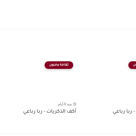
ن
ثقافة وفنون
منذ 8 أيام
- ربا رباعي
أكف الذكريات - ربا رباعي