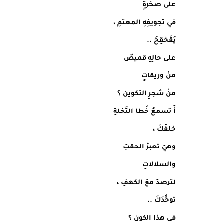
على صخرةٍ
في تجويفِهِ المعتمِ ،
يُقَحْقِحُ ..
على حالِهِ قميصٌ
منْ وريقاتٍ
منْ شجرِ التكوين ؟
أَ تسمعُ خُطا النَّخلةِ
خلفَكَ ،
وهيَ تعبرُ الحقبَ
والسلالاتِ
لترصدَ معَ الكهفِ ،
توحُّدَكَ ..
في هذا الكون ؟