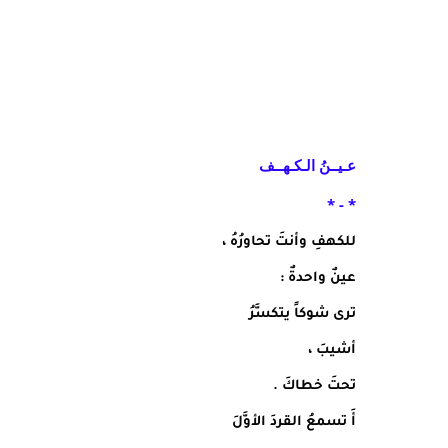
عـيــنُ الـكـهــف
* - *
للكهفِ وأنتَ تحاورُهُ ،
عينٌ واحدةٌ :
ترى شوكاً يتكسَّرُ
أشيبَ ،
تحتَ خطاكَ .
أَ تسمعُ القردَ الأوَّلَ