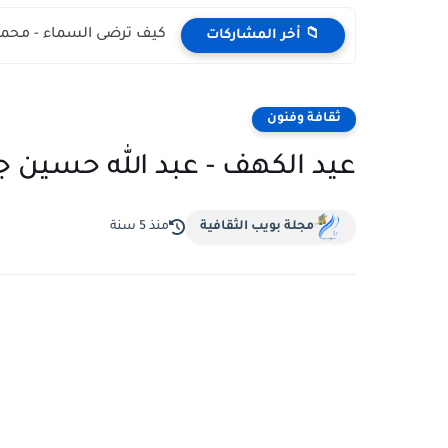
كيف ترضى السماء - محمد
📁 أخر المشاركات
ثقافة وفنون
عيد الكهف - عبد الله حسين ج
مجلة بويب الثقافية
منذ 5 سنة