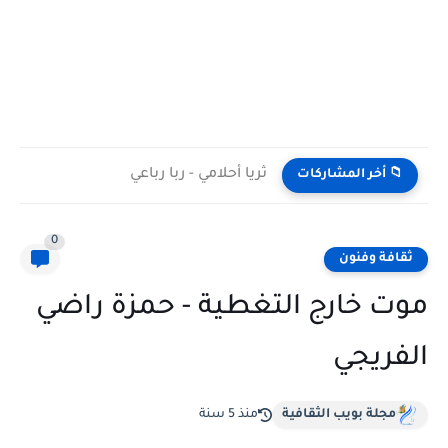
ثريا أحلامي - ربا رباعي
📁 أخر المشاركات
0
ثقافة وفنون
موت خارج التغطية - حمزة راضي
الفريجي
مجلة بويب الثقافية
منذ 5 سنة