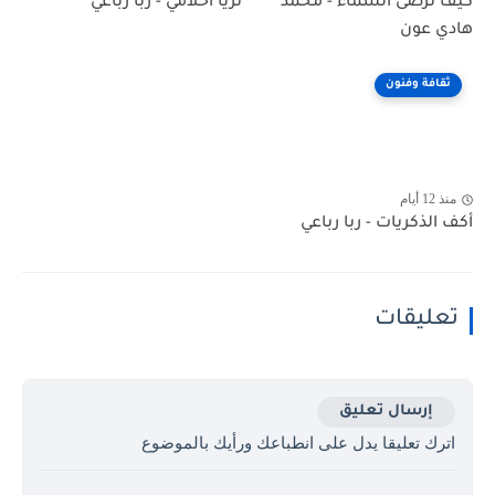
كيف ترضى السماء - محمد
ثريا أحلامي - ربا رباعي
هادي عون
ثقافة وفنون
منذ 12 أيام
أكف الذكريات - ربا رباعي
تعليقات
إرسال تعليق
اترك تعليقا يدل على انطباعك ورأيك بالموضوع