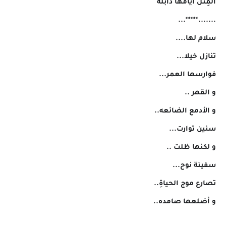
المِثل أيامها ذابله
.......*****...
سلام لها....
تنازل خيلا...
فوارسها العمر...
و القهر ..
و الأدمع الضائعه..
سنين توارت...
و لكنها ظلت ..
سفينة نوح...
تصارع موج الحياةِ..
و أضلعها صامده..