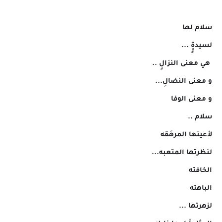
سلام لها
لسيدةٍٍ ...
ٍ هي معنى النزالٍ ..
و معنى النضالِ...
و معنى الوفا
سلام ..
لأعينها المرهَقه
لنظرتها المتعبه...
الخافته
الباهته
لزهرتها ...