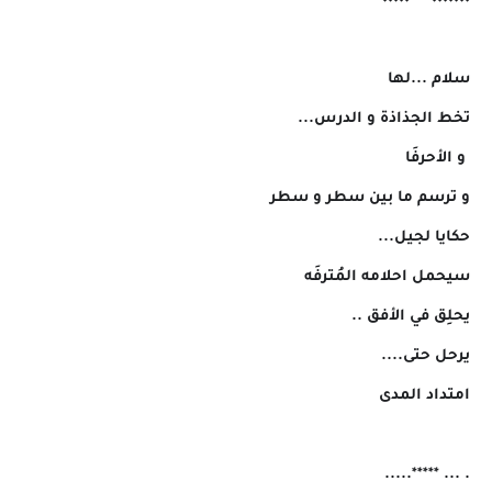
٠٠٠٠٠٠٠****٠٠٠٠٠
سلام ...لها
تخط الجذاذة و الدرس...
َ و الأحرفَا
و ترسم ما بين سطر و سطر
حكايا لجيل...
سيحمل احلامه المُترفَه
يحلِق في الأفق ..
يرحل حتى....
امتداد المدى
. ... *****.....