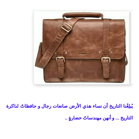
يُبلِغُنا التاريخ أن نساء هذي الأرض صانعات رجال و حافظاتٌ لذاكرة
التاريخ ... و أنهن مهندساتُ حضارةٍٍ ..