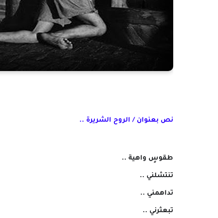
نص بعنوان / الروح الشريرة ..
طقوسٍ واهية ..
تنتشلني ..
تداهمني ..
تبعثرني ..