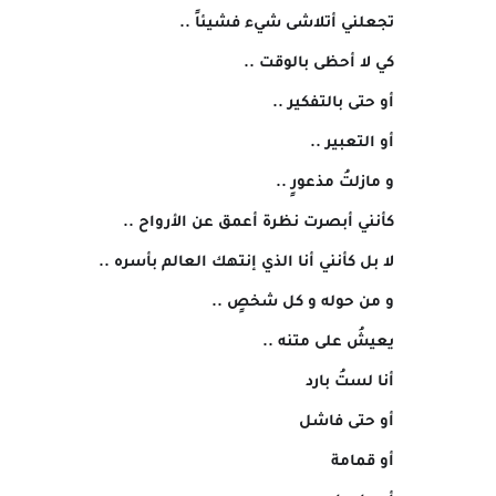
تجعلني أتلاشى شيء فشيئاً ..
كي لا أحظى بالوقت ..
أو حتى بالتفكير ..
أو التعبير ..
و مازلتُ مذعورٍ ..
كأنني أبصرت نظرة أعمق عن الأرواح ..
لا بل كأنني أنا الذي إنتهك العالم بأسره ..
و من حوله و كل شخصٍ ..
يعيشُ على متنه ..
أنا لستُ بارد
أو حتى فاشل
أو قمامة