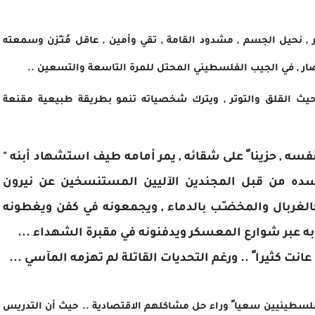
نحيل الجسم , مشدود القامة , تقي وأمين , عاقل مُتـّزن وسمعته
ار , في الجيب الفلسطيني المحتل للمرة التاسعة والتسعين ..
ث القلق والتوتر , ويترك شخصياته تنمو بطريقة طبيعية مقنعة
سه , حزينا ً على شقائه , يمر أمامه طيف استشهاد أبنه "
ده من قبل المجندين الآليين المستنسخين عن نيرون
غربال والمخضـّب بالدماء , ويجمعونه في كفن ويغطونه
 عبر شوارع المعسكر ويدفنونه في مقبرة الشهداء ...
انت كثيرا ً .. ورغم التحديات القاتلة لم تهزمه المآسي ...
فلسطينيين سعيا ً وراء حل مشاكلهم الاقتصادية .. حيث أن التدريس