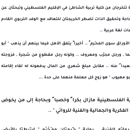
تتخرجان من كلية تربية الشاطئ في الإقليم الفلسطيني وتبحثان عن
اجة وتحقيق الذات تضطر الخريجتان للتعاقد مع الوفد التربوي القادم
مات لغة عربية ..
وراق سوى المحـَرم ْ .. أخيرا ً يتفق الأهل فيما بينهم أن يذهب " أبو
 لهما , ورجل مجرّب ومعروف .. وكونه رجل مقطوع من شجرة , فزوجته
 بعيدا ً عنه .. مقابل مبلغ شهري من المال يدفعونه له لقاء إقامته
بو مهيوب " هو زوج كل معلمة منهما على حدة ...
ة الفلسطينية مازال بكرا ً وخصبا ً وبحاجة إلى من يخوض
لفكرية والجمالية والفنية للروائي " ..