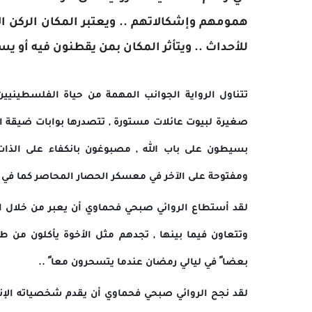
همومهم وإشكالاتهم .. ويعتبر المكان الركن ال
للأحداث .. ويتأثر المكان بمن يقطنون فيه أو يس
تتناول الرواية الجوانب المهمة من حياة الفلسطينيي
صغيرة لبيوت عائلات مستورة , تتصدرها بوابات ضيقة ا
بسيطون على باب الله , مصبوغون بانكفاء على الذات
ومفتوحة على الآخر في معسكر الحصار المحاصر كما في س
لقد أستطاع الروائي صبحي فحماوي أن يعبر من خلال ال
وتتعاون فيما بينها , تجدهم مثل الأخوة يأكلون من
بعضا ً في ليالي رمضان عندما يتسحرون معا ً ..
لقد نجح الروائي صبحي فحماوي أن يقدم شخصياته الإن