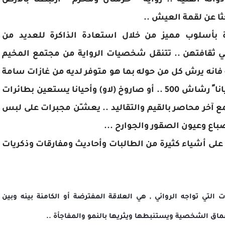
فنية .. رواية " حـّرمتان ومـَحْرَم " ارتبطتا بالأرض
ثا عن لقمة العيش ..
 بأسلوب مميز من خلال استعادة الذاكرة للعديد من
ي ثقافتهن .. تتنقل شخصيات الرواية من مجتمع المخيم
ه فانه يرش كل من حوله بما هو متوفر لديه من غازات سامة
.. دمدم .. رصاص مطاطي .. رصاص حي ّ .. وأحيانا ً رشاش 500 .. أو صاروخ (لاو) وأحيانا يستعين بطائرات
مع آخر محاصر بالقيم والتقاليد .. يعشـّن مجبرات على لبس
باع وعيون الصقور والجوارح ...
لى أشياء كثيرة من الطالبات وأحاديث ومفارقات وذكريات
التي تواجه الروائي , هي العلاقة المفترضة أو الكامنة بينه وبين
ماق الشخصية ويستنبطها ويثريها بالنمو والمفاجأة ..