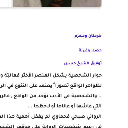
حـّرمتان ومـَحْرَم
حصـار وغـربة
توفيق الشيخ حسين
حوار الشخصية يشكل العنصر الأكثر فعاليـّة وتأث
لظواهر الواقع تصورا ً يعتمد على التنوع في ال
.. والشخصية في الأدب تؤخذ من الواقع , فالر
التي عاشها أو عاناها أو لاحظها ...
الروائي صبحي فحماوي لم يغفل أهمية هذا العنصر 
في رسم شخصيات الرواية على موقف الشخصية ا