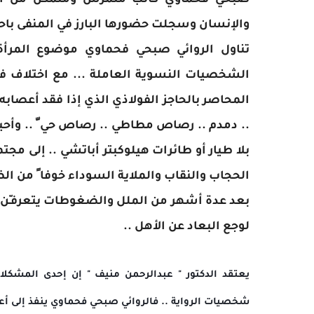
صبحي فحماوي كاتب متمرس ومتمكن من أدواته ال
والإنسان وسجلت حضورها البارز في المنفى باح
تناول الروائي صبحي فحماوي موضوع المرأة
الشخصيات النسوية العاملة ... مع اختلاف ف
المحاصر بالحاجز الفولاذي الذي إذا فقد أعصاب
بلا طيار أو طائرات هيلوكبتر أباتشي .. إلى مجت
الحجاب والنقاب والملاية السوداء خوفا ً من الض
بعد عدة أشهر من الملل والضغوطات يتعرفـّن ع
لوجع البعاد عن الأهل ..
يعتقد الدكتور " عبدالرحمن منيف " إن إحدى المشكلات 
شخصيات الرواية .. فالروائي صبحي فحماوي ينفذ إلى أع