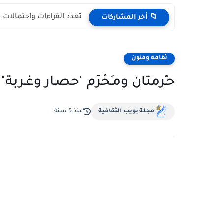
تعدد القراءات واحتمالات 
📁 أخر المشاركات
ثقافة وفنون
حـّرمتان ومـَحْرَم "حصـار وغـر
مجلة بويب الثقافية
منذ 5 سنة