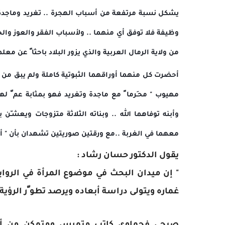
يشكل نسبة مرتفعة من أسباب الهجرة .. تغريد وماجدة 
وظيفة فلا توفق أي منهما .. ولأسباب الفقر والعوز والح
من ولاية الرمال العربية والذي يزور البلاد باحثا ً عن معل
أحضرت كل منهما أوراقهما الثبوتية كاملة ولم يبق من الأ
مهيوب " محـَرما ً مع ماجدة وتغريد فهو بمثابة عم ّ
وأبنه توفاهما الله .. وبناته الثلاثة متزوجات ويعشـّن
معهما في الغربة ..مع ورقتين صوريتين تشهدان بأن " أ
يقول الدكتور حسان رشاد :
" إن ميدان البحث في موضوع المرأة في الرواي
غماره ويتولى دراسة أبعاده ويرصد تطو ّر الرؤية ا