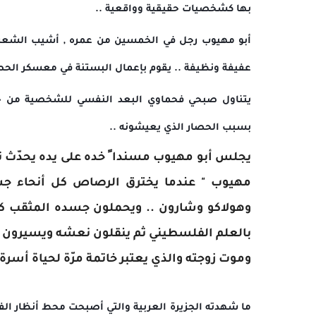
بها كشخصيات حقيقية وواقعية ..
أبو مهيوب رجل في الخمسين من عمره , أشيب الشعر , 
عفيفة ونظيفة .. يقوم بإعمال البستنة في معسكر الحص
يتناول صبحي فحماوي البعد النفسي للشخصية من حي
بسبب الحصار الذي يعيشونه ..
يجلس أبو مهيوب مسندا ً خده على يده يحدّث نف
مهيوب " عندما يخترق الرصاص كل أنحاء جس
وهولاكو وشارون .. ويحملون جسده المثقب كال
بالعلم الفلسطيني ثم ينقلون نعشه ويسيرون به
وموت زوجته والذي يعتبر خاتمة مرّة لحياة أسرة ع
ما شهدته الجزيرة العربية والتي أصبحت محط أنظار ال