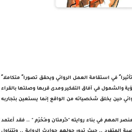
يرا ً في استقامة العمل الروائي ويحقق تصورا ً متكاملا ً
رؤية والشمول في آفاق التفكير ومدى قربها وصلتها بالقراء
وائي حين يخلق شخصياته من الواقع إنما يستعين بتجاربه
المهم في بناء روايته "حـّرمتان ومـَحْرَم " .. فقد أعتمد
لمتفرد .. حيث تدور حولهم حوادث الرواية .. وتتناول