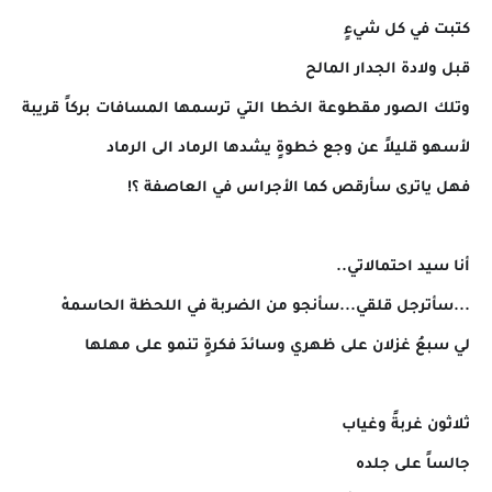
كتبت في كل شيءٍ
قبل ولادة الجدار المالح
وتلك الصور مقطوعة الخطا التي ترسمها المسافات بركاً قريبة
لأسهو قليلاً عن وجع خطوةٍ يشدها الرماد الى الرماد
فهل ياترى سأرقص كما الأجراس في العاصفة ؟!
أنا سيد احتمالاتي..
...سأترجل قلقي...سأنجو من الضربة في اللحظة الحاسمهْ
لي سبعُ غزلان على ظهري وسائدَ فكرةٍ تنمو على مهلها
ثلاثون غربةً وغياب
جالساً على جلده