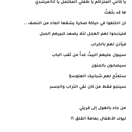
يا كائني المتراكَم يا طفلي المكتمل يا أنا/مرشدي
ها قد بلّغتُ
ان اختلفوا في حياكة صخرة يشقها الماء من النصف ..
فليذبحوا لهم العجل لئلا يصعد كبيرهم الجبل
فيأذن لهم بالخراب
سيبول عليهم البيتُ غداً من ثقب الباب
سيصابون بالجنون
ستفتَح لهم شبابيك الهلوسةِ
سينجو فقط من كان نقي التراب والجسدِ
من جاء بالغول إلى قريتي
ليولد الأطفال بعاهة القلق ؟!