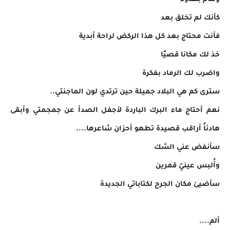
كأنك لم تخلق بعد
فأنت محتاج بعد كل هذا الركض لراحة أبدية
خذ لك مكانا قصيٌا
واضرب لك الرماد بفكرة
سترى كم هي البلاد جميلة حين ترتدي لون الماجنتي..
نعم أحتاج ماء البرك الباردة لأجفل الصدأ عن جمجمتي وأبقى
هادئاً أراقب قصيدة تطهو أحزان شاعرها....
سأنفض عني الشك
وأُلبس عينيّ قمرين
سأضيئ مكان الجرح لكتاباتي الجديدة
ألم....