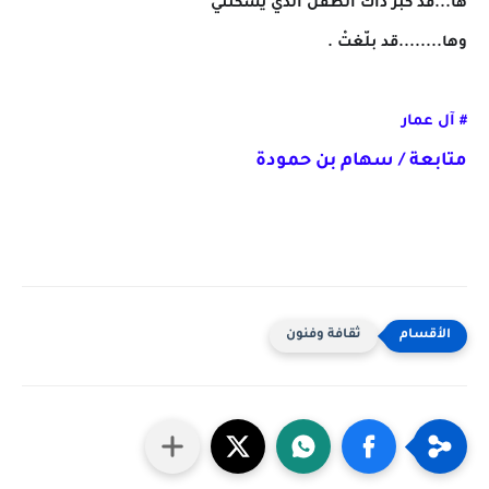
ها...قد كبر ذاك الطفل الذي يسكنني
وها........قد بلّغتْ .
# آل عمار
متابعة / سهام بن حمودة
ثقافة وفنون