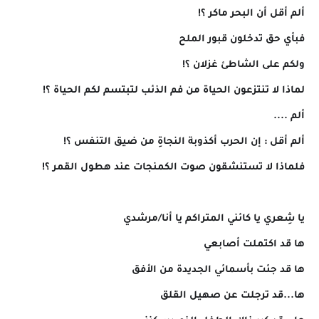
ألم أقل أن البحر ماكر ؟!
فبأي حق تدخلون قبور الملح
ولكم على الشاطئ غزلان ؟!
لماذا لا تنتزعون الحياة من فم الذئب لتبتسم لكم الحياة ؟!
ألم ....
ألم أقل : إن الحرب أكذوبة النجاةِ من ضيق التنفس ؟!
فلماذا لا تستنشقون صوت الكمنجات عند هطول القمر ؟!
يا شِعري يا كائني المتراكم يا أنا/مرشدي
ها قد اكتملت أصابعي
ها قد جئت بأسمائي الجديدة من الأفق
ها...قد ترجلت عن صهيل القلق