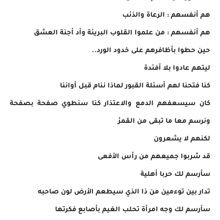
هم أنفسهم : الرعاة والذئب
هم أنفسهم : من علموا القلوب البريئة وأد أجنة العشق
حين حطوا بأظافرهم على خدود الورد..
ليتهم عادوا بلا أفئدة
كنا فتحنا لهم أسئلة القبور لماذا ننام قبل أواننا
كان سيسعفهم الدمع والاعتذار كنا سنطوي صفحة بصفحة
ونرسم معا ما تبقى من القمرْ
لكنهم لا يشعرون
قد شربوا جميعهم من رأس الأفعى
سأرسم لك حربا أهلية
تدار بين توءمين من ذا الذي سيطعم الأرض لون صاحبه
سأرسم لك وجه امرأة تحلب الغيم بأصابع فكرتها