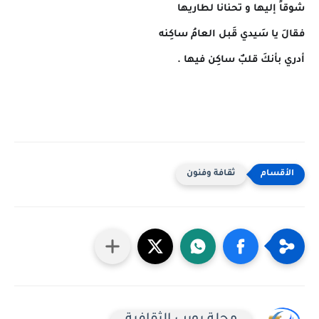
شوقاً إليها و تحنانا لطاريها
فقالَ يا سَيدي قَبل العامُ ساكِنه
أدري بأنكَ قلبٌ ساكِن فيها .
ثقافة وفنون