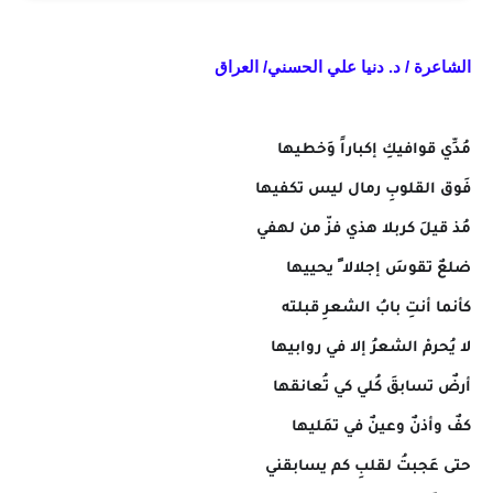
الشاعرة / د. دنيا علي الحسني/ العراق
مُدِّي قوافيكِ إكباراً وَخطيها
فَوق القلوبِ رمال ليس تكفيها
مُذ قيلَ كربلا هذي فزّ من لهفي
ضلعٌ تقوسَ إجلالا ً يحييها
كأنما أنتِ بابُ الشعرِ قبلته
لا يُحرمْ الشعرُ إلا في روابيها
أرضٌ تسابقَ كُلي كي تُعانقها
كفٌ وأذنٌ وعينٌ في تمَليها
حتى عَجبتُ لقلبِ كم يسابقني