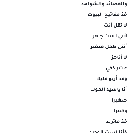
والقصائد والشواهد
خذ مفاتيح البيوت
لا تقل أنت
لأني لست جاهز
أنني طفل صغير
لا أناهز
عشر كفي
وقد أربو قليلا
أنا ياسيد الموت
صغيرا
وكبيرا
خذ ماتريد
فأنا لست الوحيد