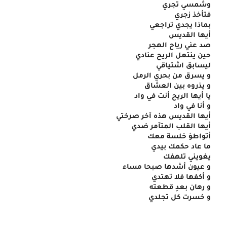
وشمسي تجري
فتأخذ زجري
بماذا يجدي تراجعي
أيها القديس
صد عني رياح الهجر
حين ينتعل الريح عنادي
ليسابق اشتياقي
و يسرق من بحري الرمل
و يذروه بين العشاق
يا أيها الريح أنت في واد
و أنا في واد
أيها القديس هذه آخر صرختي
أيها القلب المتآمر ضدي
أتواطؤ خلسة معك
ما عاد حكمك بيدي
يغويني تلهفك
و عيون أشدها صبحا مساء
و أكفها فلا تهتدي
و رهان بعدِ قطعته
و خسرت كل تجلدي