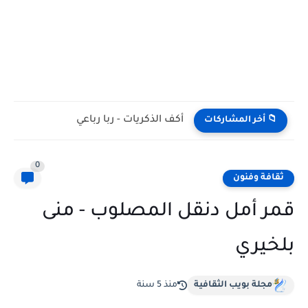
أكف الذكريات - ربا رباعي
📁 أخر المشاركات
0
ثقافة وفنون
قمر أمل دنقل المصلوب - منى
بلخيري
مجلة بويب الثقافية
منذ 5 سنة