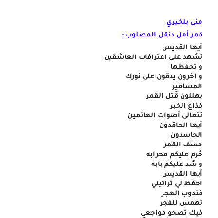
منى بلخيري
قمر أمل دنقل المصلوب :
أيها القديس
تشهد على اعترافات العاشقين
و تحفظها
و آخرون يدقون على نورك
المسامير
يهللون قُتل القمر
فذاع الخبر
تتعالى أصوات الهائمين
أيها الحاقدون
الحاسدون
خسف القمر
حُرم عليكم محرابه
و سُد عليكم بابه
أيها القديس
احفظ لي تراتيلي
فندوب الهجر
تهمس للفجر
فيك تصحو مواجعي