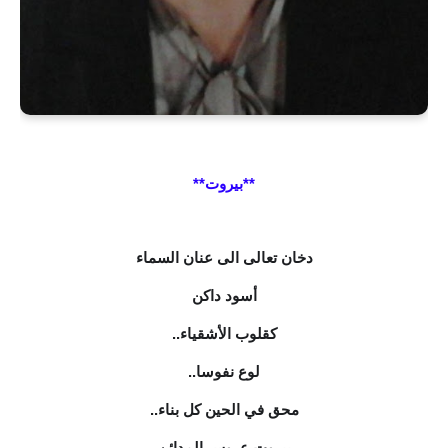
**بيروت**
دخان تعالى الى عنان السماء
أسود داكن
كقلوب الأشقياء..
لوع نفوسا..
محق في الحين كل بناء..
بيروت عروس المدائن