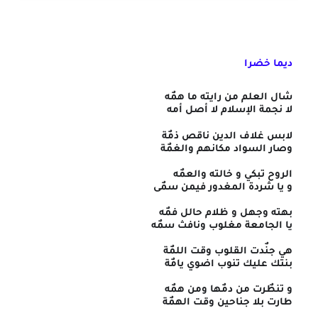
ديما خضرا
شال العلم من رايته ما همٌه
لا نجمة الإسلام لا أصل أمه
لابس غلاف الدين ناقص ذمٌة
وصار السواد مكانهم والغمٌة
الروح تبكي و خالته والعمٌه
و يا شردة المغدور فيمن سمٌى
بهته وجهل و ظلام حالل فمٌه
يا الجامعة مغلوب ونافث سمٌه
هي جنٌدت القلوب وقت اللمٌة
بنتك عليك تنوب اضوي يامٌة
و تنطٌرت من دمٌها ومن همٌه
طارت بلا جناحين وقت الهمٌة