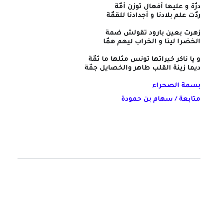
درٌة و عليها أفعال توزن أمٌة
ردٌت علم بلادنا و أجدادنا للقمٌة
زهرت بعين بارود تقولش ضمة
الخضرا لينا و الخراب ليهم همٌا
و يا ناكر خيراتها تونس مثلها ما ثمٌة
ديما زينة القلب طاهر والخصايل جمٌة
بسمة الصحراء
متابعة / سهام بن حمودة