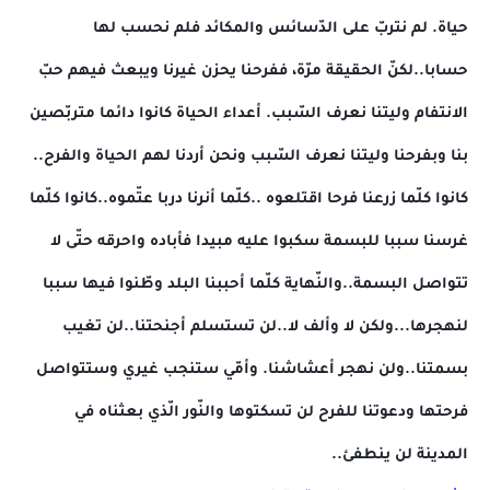
حياة. لم نتربّ على الدّسائس والمكائد فلم نحسب لها
حسابا..لكنّ الحقيقة مرّة، ففرحنا يحزن غيرنا ويبعث فيهم حبّ
الانتفام وليتنا نعرف السّبب. أعداء الحياة كانوا دائما متربّصين
بنا وبفرحنا وليتنا نعرف السّبب ونحن أردنا لهم الحياة والفرح..
كانوا كلّما زرعنا فرحا اقتلعوه ..كلّما أنرنا دربا عتّموه..كانوا كلّما
غرسنا سببا للبسمة سكبوا عليه مبيدا فأباده واحرقه حتّى لا
تتواصل البسمة..والنّهاية كلّما أحببنا البلد وطّنوا فيها سببا
لنهجرها...ولكن لا وألف لا..لن تستسلم أجنحتنا..لن تغيب
بسمتنا..ولن نهجر أعشاشنا. وأمّي ستنجب غيري وستتواصل
فرحتها ودعوتنا للفرح لن تسكتوها والنّور الّذي بعثناه في
المدينة لن ينطفئ..