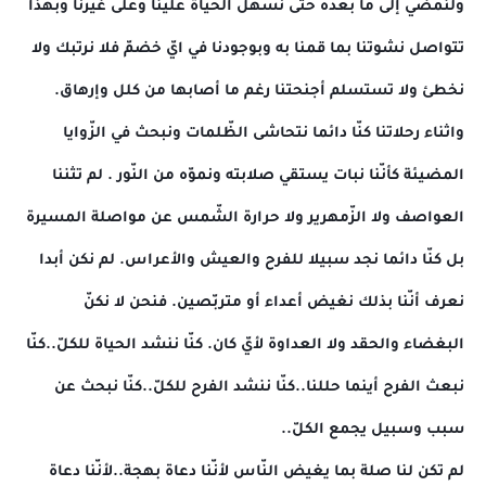
ولنمضي إلى ما بعده حتّى نسهّل الحياة علينا وعلى غيرنا وبهذا
تتواصل نشوتنا بما قمنا به وبوجودنا في ايّ خضمّ فلا نرتبك ولا
نخطئ ولا تستسلم أجنحتنا رغم ما أصابها من كلل وإرهاق.
واثناء رحلاتنا كنّا دائما نتحاشى الظّلمات ونبحث في الزّوايا
المضيئة كأنّنا نبات يستقي صلابته ونموّه من النّور . لم تثننا
العواصف ولا الزّمهرير ولا حرارة الشّمس عن مواصلة المسيرة
بل كنّا دائما نجد سبيلا للفرح والعيش والأعراس. لم نكن أبدا
نعرف أنّنا بذلك نغيض أعداء أو متربّصين. فنحن لا نكنّ
البغضاء والحقد ولا العداوة لأيّ كان. كنّا ننشد الحياة للكلّ..كنّا
نبعث الفرح أينما حللنا..كنّا ننشد الفرح للكلّ..كنّا نبحث عن
سبب وسبيل يجمع الكلّ..
لم تكن لنا صلة بما يغيض النّاس لأنّنا دعاة بهجة..لأنّنا دعاة