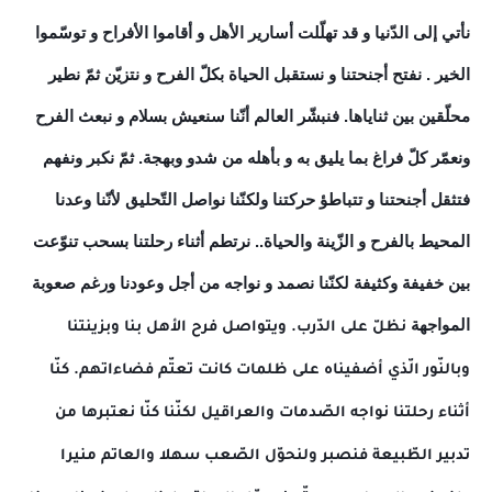
نأتي إلى الدّنيا و قد تهلّلت أسارير الأهل و أقاموا الأفراح و توسّموا
الخير . نفتح أجنحتنا و نستقبل الحياة بكلّ الفرح و نتزيّن ثمّ نطير
محلّقين بين ثناياها. فنبشّر العالم أنّنا سنعيش بسلام و نبعث الفرح
ونعمّر كلّ فراغ بما يليق به و بأهله من شدو وبهجة. ثمّ نكبر ونفهم
فتثقل أجنحتنا و تتباطؤ حركتنا ولكنّنا نواصل التّحليق لأنّنا وعدنا
المحيط بالفرح و الزّينة والحياة.. نرتطم أثناء رحلتنا بسحب تنوّعت
بين خفيفة وكثيفة لكنّنا نصمد و نواجه من أجل وعودنا ورغم صعوبة
المواجهة
نظلّ على الدّرب. ويتواصل فرح الأهل بنا وبزينتنا
وبالنّور الّذي أضفيناه على ظلمات كانت تعتّم فضاءاتهم. كنّا
أثناء رحلتنا نواجه الصّدمات والعراقيل لكنّنا كنّا نعتبرها من
تدبير الطّبيعة فنصبر ولنحوّل الصّعب سهلا والعاتم منيرا