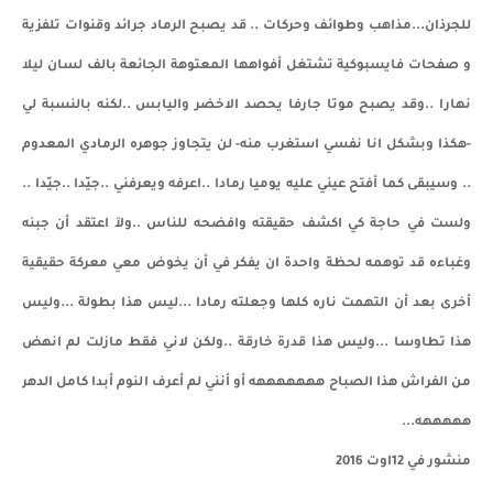
للجرذان...مذاهب وطوائف وحركات .. قد يصبح الرماد جرائد وقنوات تلفزية
و صفحات فايسبوكية تشتغل أفواهها المعتوهة الجائعة بالف لسان ليلا
نهارا ..وقد يصبح موتا جارفا يحصد الاخضر واليابس ..لكنه بالنسبة لي
-هكذا وبشكل انا نفسي استغرب منه- لن يتجاوز جوهره الرمادي المعدوم
.. وسيبقى كما أفتح عيني عليه يوميا رمادا ..اعرفه ويعرفني ..جيّدا ..جيّدا ..
ولست في حاجة كي اكشف حقيقته وافضحه للناس ..ولآ اعتقد أن جبنه
وغباءه قد توهمه لحظة واحدة ان يفكر في أن يخوض معي معركة حقيقية
أخرى بعد أن التهمت ناره كلها وجعلته رمادا ...ليس هذا بطولة ...وليس
هذا تطاوسا ...وليس هذا قدرة خارقة ..ولكن لاني فقط مازلت لم انهض
من الفراش هذا الصباح هههههههه أو أنني لم أعرف النوم أبدا كامل الدهر
هههههه...
منشور في 12اوت 2016