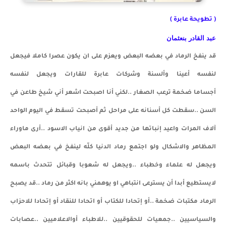
( تطويحة عابرة )
عبد القادر بنعثمان
قد ينفخ الرماد في بعضه البعض ويعزم على ان يكون عصرا كاملا فيجعل
لنفسه أعينا وألسنة وشركات عابرة للقارات ويجعل لنفسه
أجساما
ضخمة ترعب الصغار ..لكني أنا اصبحت اشعر أني شيخ طاعن في
السن ..سقطت كل أسنانه على مراحل ثم أصبحت تسقط في اليوم الواحد
آلاف المرات واعيد إنباتها من جديد أقوى من انياب الاسود ..أرى ماوراء
المظاهر والاشكال ولو اجتمع رماد الدنيا كلّه لينفخ في بعضه البعض
ويجعل له علماء وخطباء ..ويجعل له شعوبا وقبائل تتحدث باسمه
لايستطيع أبدا أن يسترعى انتباهي او يوهمني بانه اكثر من رماد ..قد يصبح
الرماد مكتبات ضخمة ..أو إتحادا للكتاب أو اتحادا للنقاد أو إتحادا للاحزاب
والسياسيين ..جمعيات للحقوقيين ..للاطباء أوالاعلاميين ..عصابات