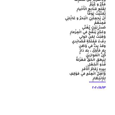
وبِالْقربِ مِنْ عَطرِها
مَكْرٌ و عَزْمٌ
لِقَلْعِ مَنَابِعِ الْأَخْيارِ
تَمَنَّيتُ يَوماً
أَنْ يَحمِلَنِيَ الْبَحرُ و عَائَِلتِي
فَمِنْهُمْ
صَدرُ بَيْتٍ يُغَنِّي
وعَجُزٌ يَنْفُخُ في الْمِزْمارِ
وَهَبْتُ لِمَنْ حَولي
دِفْءَ مَمْلَكَةِ قَصَائِدي
وقدْ بِتُّ في وَطَنٍ
بِلا مَأْوَىً ، بِلا دَارٍ
كُلُّ الْمَوازينِ
لِنُطقِ الْحَقِّ مَهْزَلةٌ
فَذُو الْجَهْلِ
بِيدِهِ زِمَامُ الْأَمْرِ
وَأَهْلُ الْعِلْمِ في مَوْقِفِ
لِلْإِنْتِظَارِ
*************
٢٠٢٠/٨/١٣