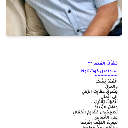
مَهْزَلَةُ الْعَصر ***
اسماعيل خوشناوN
****************
الْعُمْرُ يَشْكُو
والْحَالُ
يَسُوقُ عَقَارِبَ الزَّمَنِ
إِلى الْمآلِ
الْمَوْتُ يَقْتَرِبُ
وأَهْلُ الرَّذيلَةِ
يَطمِسُونَ مَعَالِمَ الْجَمَالِ
على الْأَصَابِعِ
تُضِيءُ الْكَلِمَةُ زَهْرَتَها