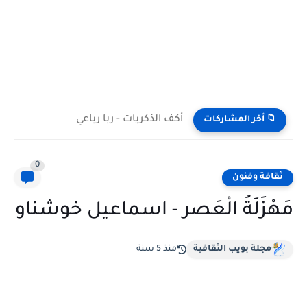
أكف الذكريات - ربا رباعي
📁 أخر المشاركات
0
ثقافة وفنون
مَهْزَلَةُ الْعَصر - اسماعيل خوشناو
مجلة بويب الثقافية
منذ 5 سنة