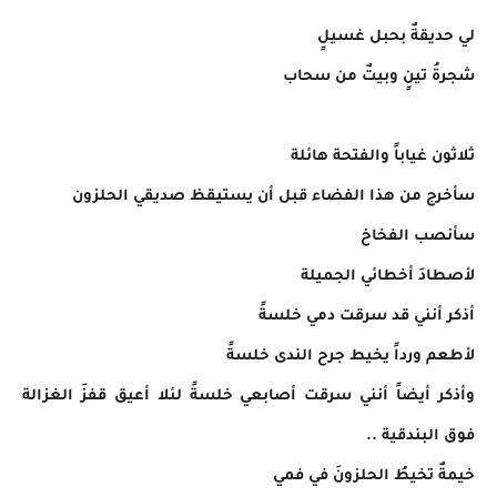
لي حديقةٌ بحبل غسيلٍ
شجرةُ تينٍ وبيتٌ من سحاب
ثلاثون غياباً والفتحة هائلة
سأخرج من هذا الفضاء قبل أن يستيقظ صديقي الحلزون
سأنصب الفخاخ
لأصطادَ أخطائي الجميلة
أذكر أنني قد سرقت دمي خلسةً
لأطعم ورداً يخيط جرح الندى خلسةً
وأذكر أيضاً أنني سرقت أصابعي خلسةً لئلا أعيق قفزَ الغزالة
فوق البندقية ..
خيمةٌ تخيطُ الحلزونَ في فمي