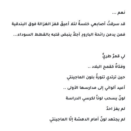
نعم ...
قد سرقتُ أصابعي خلسةً لئلا أعيقَ قفز الغزالة فوق البندقية
فمن يدمن رائحة البارودِ آجلاً ينبض قلبه بالقطط السوداء...
لي قمرٌ طريٌّ
وفتاةٌ كقمح البلاد ..
حين ترتدي تنورةً بلون الماجينتي
أعيد ألواني إلى مدارسها الأولى ..
لونٌ يسحب لوناً لكرسي الدراسة
لم يفز احدٌ
لم يجتهد لونٌ أمام الدهشة إلّا الماجينتي