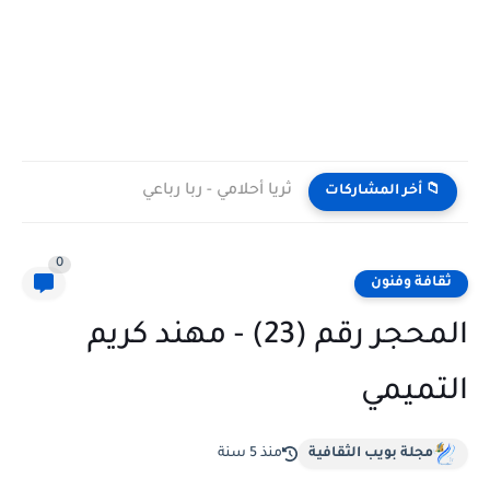
ثريا أحلامي - ربا رباعي
📁 أخر المشاركات
0
ثقافة وفنون
المحجر رقم (23) - مهند كريم
التميمي
مجلة بويب الثقافية
منذ 5 سنة