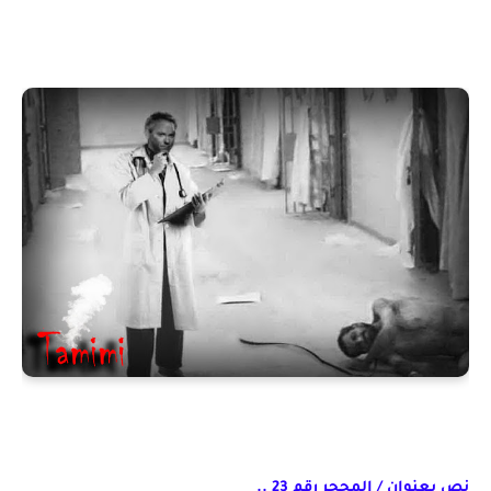
نص بعنوان / المحجر رقم 23 ..