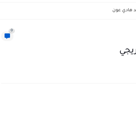
 هادي عون
0
يجي