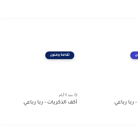
ن
ثقافة وفنون
منذ 9 أيام
- ربا رباعي
أكف الذكريات - ربا رباعي