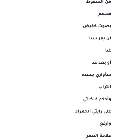
من السقوط
همهم
بصوت خفيض
لن يمر سدا
غدا
أو بعد غد
سأواري جسده
التراب
وأحكم قبضتي
على رايتي الحمراء
وأرفع
علامة النصر