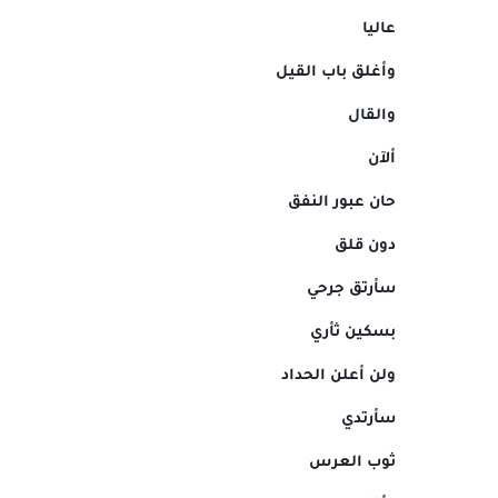
عاليا
وأغلق باب القيل
والقال
ألآن
حان عبور النفق
دون قلق
سأرتق جرحي
بسكين ثأري
ولن أعلن الحداد
سأرتدي
ثوب العرس