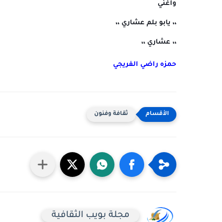
وأغني
،، يابو بلم عشاري ،،
،، عشاري ،،
حمزه راضي الفريجي
ثقافة وفنون
مجلة بويب الثقافية