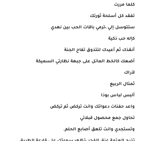
كلما مررت
تفقد كل أسلحة ثورتك
ستتوسل إلي ،ترمي باقات الحب بين نهدي
كإله حب ذكية
أنقذك ثم أعيدك لتتذوق تفاح الجنة
أضعك كالخط المائل على جبهة نظارتي السميكة
لأراك
ثمتال الربيع
ألبس لباس بوذا
واعد حفنات دعواتك وانت تركض ثم تركض
تحاول جمع محصول قبلاتي
وتستجدي وانت تلعق أصابع الحلم.
تذبح العتمة عنق الفجر ،تظهر سوءتك على قارعة الطريق