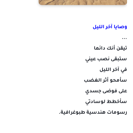
وصايا آخر الليل
...
تيقن أنك دائما
ستبقى نصب عيني
في آخر الليل
سأمحو أثر الغضب
على فوضى جسدي
سأخطط لوسادتي
رسومات هندسية طبوغرافية.