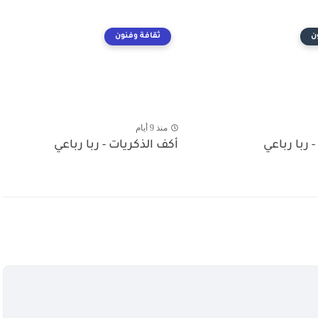
ن
ثقافة وفنون
منذ 9 أيام
- ربا رباعي
أكف الذكريات - ربا رباعي