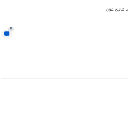
 هادي عون
0