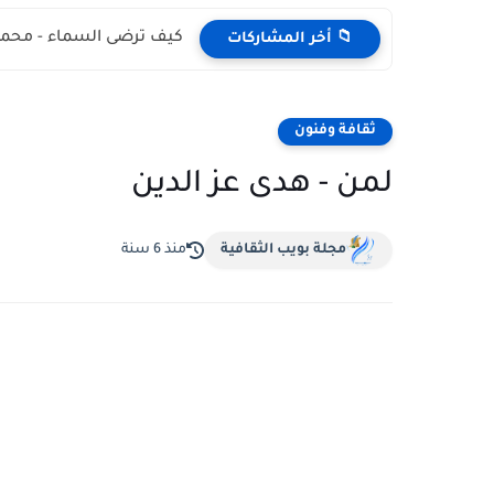
كيف ترضى السماء - محمد
📁 أخر المشاركات
ثقافة وفنون
لمن - هدى عز الدين
مجلة بويب الثقافية
منذ 6 سنة