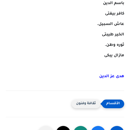
باسم الدين
كافر بيفتى
عاش السبيل.
الخير طيبتى
ثوره وطن.
مازال يبكى
هدى عز الدين
ثقافة وفنون