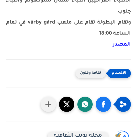
الاطباء العراقيين ‎أطباء شمال ستوكهولم ‎واطباء
جنوب
وتقام البطولة تقام على ملعب vårby gård في تمام
الساعة 18:00
المصدر
ثقافة وفنون
مجلة بويب الثقافية