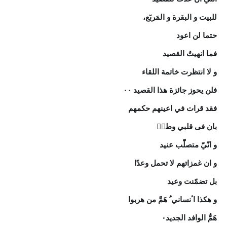
للبیت و البقرة و المَربٓع،
حتما لن اعود
فما انهیتُ القصید
و لا انتظرت خاتمة اللقاء
فلن یحوز جائزة هذا القصید ٠٠
فقد قرات في اعینهم حکمهم
بان فی قلبي وطنؒ
و انّيّ متصلّّب عنید
و ان غمزاتهم لا تحمل وعدًا
بل تضمّنت وعید
و هکذا اٴنساني ُ هَمَّ من هربوا
هَمُّ الوافد الجدید٠