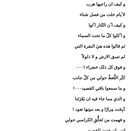
و کیف ان راعیها هرب
لاٴیام خلت من فصل شتاء
و کیف اٴن التّتار اٴتَوا
و اٴکلوا کلّ ما تحت السماء
ثم قالوا هذه هيَ البقرة التي
لم تسق الارض و لا ذلولاً
و فوق کل ذلک خضراء !٠٠٠
کثُر اللّغطُ حولي من کلّ جانب
و ما سمعوا باقي القصید٠٠٠!
و الذي مما جاء فیه ان بَقَرَتَنا
ذُبِحَت مِرارًا و بعد موتها تعود !
و فهمت من تَحلُّقِ الکراسي حولي
انني ان عدت للقصید