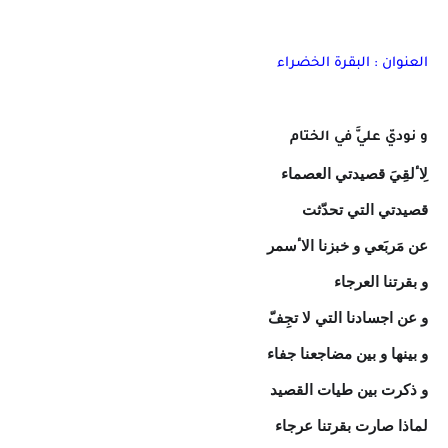
العنوان : البقرة الخضراء
و نوديّ عليَّ في الختام
لِاٴلقِيَ قصیدتي العصماء
قصیدتي التي تحدّثت
عن مَربَعي و خبزنا الاٴسمر
و بقرتنا العرجاء
و عن اجسادنا التي لا تجِفّ
و بینها و بین مضاجعنا جفاء
و ذکرت بین طیات القصید
لماذا صارت بقرتنا عرجاء