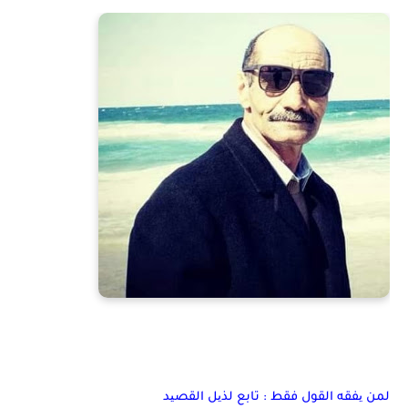
لمن یفقه القول فقط : تابع لذیل القصید