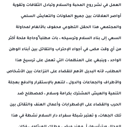
العمل في نشر روح المحبة والسلام وتبادل الثقافات وتقوية
أواصر العلاقات بين جميع المكونات والتعايش السلمي
والمجتمعي هذا الحقل التطوعي محفوف بالألغام لمحاولة
السعي إلى بناء السلام وترسيخه ، بات مطلبا ًوحاجة ملحة أكثر
من أي وقت مضى في أجواء الإحتراب والتقاتل بين أبناء الوطن
الواحد ، وينبغي على المنظمات التي تعمل على ترسيخ هذا
المطلب، لأنه البديل الأهم للقضاء على النزاعات بين الأشخاص
والأطراف والجماعات والدول ، لتنعم بالإستقرار والدفع بعجلة
التنمية والعيش المشترك بكرامة وسلام ، كمصطلح ضد
الحرب والقضاء على الإضطرابات وأعمال العنف والتقاتل بين
تلك الجهات، و تعتبر شبكة سفراء دار السلام نشطة في هذا
المجال ويترأسها، أ. مهند مرضي مطلك العيثاوي ، فكان