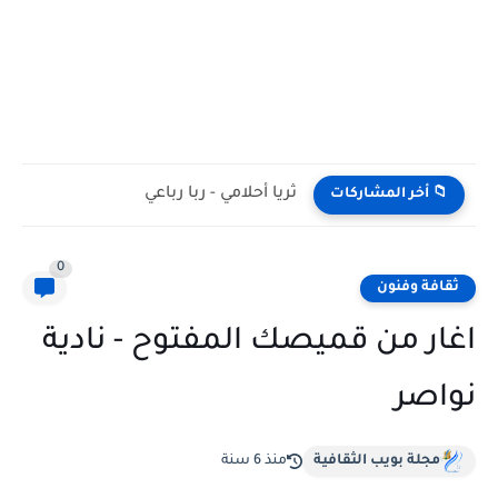
ثريا أحلامي - ربا رباعي
📁 أخر المشاركات
0
ثقافة وفنون
اغار من قميصك المفتوح - نادية
نواصر
مجلة بويب الثقافية
منذ 6 سنة