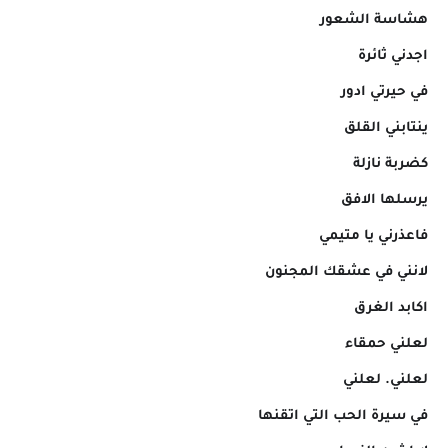
هشاسة الشعور
اجدني ثائرة
في حيرتي ادور
ينتابني القلق
كضربة نازلة
يرسلها الافق
فاعذرني يا متيمي
لانني في عشقك المجنون
اكابد الغرق
لعلني حمقاء
لعلني. لعلني
في سيرة الحب التي اتقنها