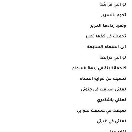
لو انني فراشة
تحوم بالسرير
وتفرد رداءها الحرير
تحملك في كفها تطير
الى السماء السابعة
لو انني كرابعة
كنجمة لابثة في ردهة السماء
تحميك من غواية النساء
لعلني اسرفت في جنوني
لعلني ياشاعري
ضيعته في عشقك صوابي
لعلني في غيرتي