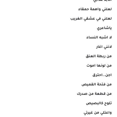
اكابد عذابي
لعلني واهمة حمقاء
لعلني في عشقي الغريب
ياشاعري
لا اشبه النساء
لانني اغار
من ربطة العنق
من لونها اموت
اجن..احترق
من فتحة القميص
من قطعة من صدرك
تلوح كالبصيص
واعتلي من غيرتي