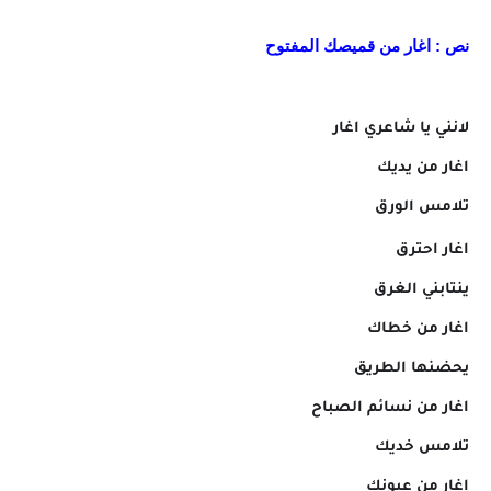
نص : اغار من قميصك المفتوح
لانني يا شاعري اغار
اغار من يديك
تلامس الورق
اغار احترق
ينتابني الغرق
اغار من خطاك
يحضنها الطريق
اغار من نسائم الصباح
تلامس خديك
اغار من عيونك