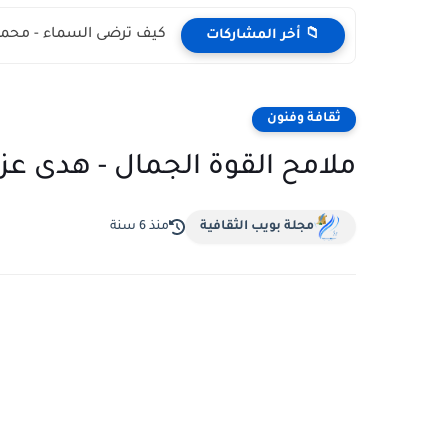
كيف ترضى السماء - محمد
📁 أخر المشاركات
ثقافة وفنون
ملامح القوة الجمال - هدى عز 
مجلة بويب الثقافية
منذ 6 سنة