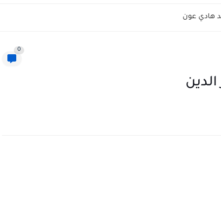
 هادي عون
0
الدين