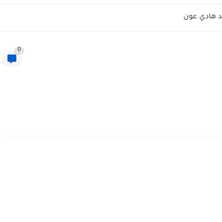
 هادي عون
0