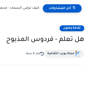
كيف ترضى السماء - محمد
📁 أخر المشاركات
ثقافة وفنون
هل تعلم - فردوس المذبوح
مجلة بويب الثقافية
منذ 6 سنة