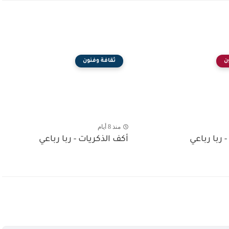
ن
ثقافة وفنون
منذ 8 أيام
- ربا رباعي
أكف الذكريات - ربا رباعي