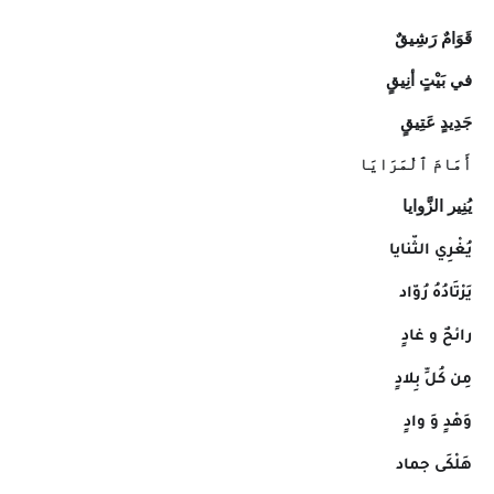
قَوَامٌ رَشِيقٌ
في بَيْتٍ أنِيقٍ
جَدِيدٍ عَتِيقٍ
أَمَامَ ٱلْمَرَايَا
يُنِير الزَّوايا
يُغْرِي الثّنايا
يَرْتَادُهُ رُوّاد
رائحٌ و غادٍ
مِن كُلِّ بِلادٍ
وَهْدٍ وَ وادٍ
هَلْكَى جماد