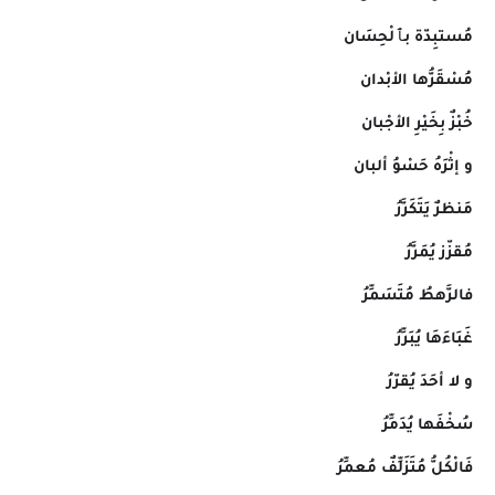
مُستبِدّة بٱلْحِسَان
مُسْقَرُّها الأبْدان
خُبْزٌ بِخَيْرِ الأجْبان
و إثْرَهُ حَسْوُ ألبان
مَنظرٌ يَتَكَرَّرُ
مُقزّز يُمَرَّرُ
فالرَّهطُ مُتَسَمِّرُ
غَبَاءَهَا يُبَرِّرُ
و لا أحَدَ يُقرّرُ
سُخْفَها يُدَمِّرُ
فَالْكُلُّ مُتَزَلِّفٌ مُعمِّرُ