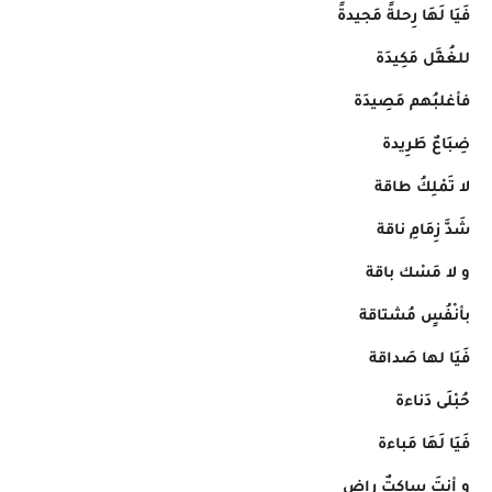
فَيَا لَهَا رِحلةً مَجيدةً
للغُفَّل مَكِيدَة
فأغلبُهم مَصِيدَة
ضِبَاعٌ طَرِيدة
لا تَمْلِكُ طاقة
شَدَّ زِمَامِ ناقة
و لا مَسْك باقة
بأنْفُسٍ مُشتاقة
فَيَا لها صَداقة
حُبْلَى دَناءة
فَيَا لَهَا مَباءة
و أنتَ ساكِتٌ راضٍ