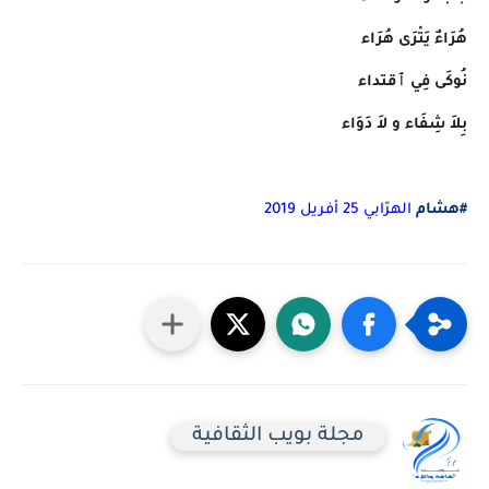
هُرَاءٌ يَتْرَى هُرَاء
نُوكَى فِي ٱقتداء
بِلاَ شِفَاء و لاَ دَوَاء
#هشام
الهرّابي 25 أفريل 2019
مجلة بويب الثقافية