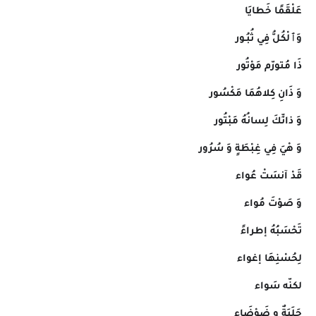
عَلْقَمًا خَطايَا
وَٱلْكُلُّ فِي ثُبُـور
ذَا مُتورّم مَوْتُور
وَ ذَانِ كِلاهُمَا مَكْسُور
وَ ذانِّكَ لِسانُهُ مَبْتُور
وَ هْيَ فِي غِبْطَةٍ وَ سُرُور
قَدْ آنسَتْ عُواء
وَ صَوْتَ مُواء
تَحْسَبُهُ إطراءً
لِحُسْنِهَا إغواء
لكنّه سَواء
جَلَبَةٌ و ضَوْضَاء