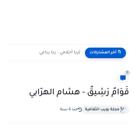
ثريا أحلامي - ربا رباعي
📁 أخر المشاركات
0
قَوَامٌ رَشِيقٌ - هشام الهرّابي
مجلة بويب الثقافية
منذ 6 سنة