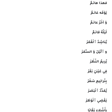
فهذا هائـمٌ
يَوْمُه غائـمٌ
وَ آخَرُ عائـمٌ
لَيْلُهُ قائـمٌ
يُناشِدُ ٱلْقَمَرْ
و ٱلَّيْلَ وَ السَّمَرْ
يُدِيمُ النّظَرْ
فِي عَيْنيْ بَقَرْ
بِتَرانِيمِ سَفَرْ
يُمَدِّدُ ٱلْبَصَرْ
يَقْضِي ٱلْوَطَرْ
بِأَشْلاءِ بَقَايَا