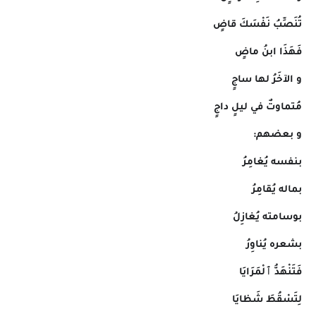
تُنَصِّبُ نَفْسَكَ قاضٍ
فَهَذَا ابنُ ماضٍ
و الآخَرُ لها ساجٍ
مُتماوتٌ في ليلٍ داجٍ
و بعضهم:
بنفسه يُغامِرُ
بماله يُقامِرُ
بوسامته يُغازِلُ
بشعره يُناوِرُ
فَتَنْهَدُّ ٱلْمَرَايَا
لِتَسْقُطَ شَظايَا