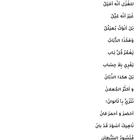
للغَزَل أنّه أمْيَلُ
غَيْرَ أنّه عَيِّلُ
بَلْ أنْوَكُ بُهيْلُلُ
وَهَكَذَا الذُّبَابُ
يَغْمُرُ كُلَّ بَـاب
يَفْرِي بِلاَ حِسَاب
بَلْ هكذا الذُبّانْ
و أكثَرُ الجُعلانْ
تَتَزَيَّ بِٱلْألوانْ؛
أخضرَ و أحمرَ قانْ
نَاهِيكَ أسْوَدَ قَدْ بانْ
فَتَسُودُ الشُّطآن