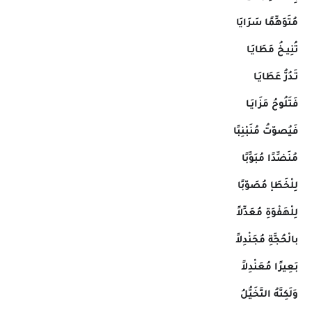
مُتَوَهِّمًا سَرَايَا
تُنِيـخُ مَطَايَـا
تَـدُرُّ عَطَايَـا
فَتَلُوحُ مَزَايَـا
فَيُصوّتُ مُنَبْنِبًا
مُنَضِّدًا مُبَوِّبًا
لِلْخَطَإ مُصَوّبًا
لِلْهَفْوَةِ مُعَدِّلاً
بالْحُجَّةِ مُجَنْدِلاً
بَعِيرًا مُعَنْدِلاً
وَلَكِنَّهُ التَّخَيُّلُ