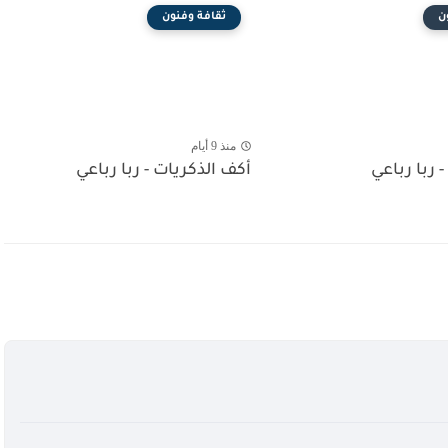
ن
ثقافة وفنون
منذ 9 أيام
- ربا رباعي
أكف الذكريات - ربا رباعي