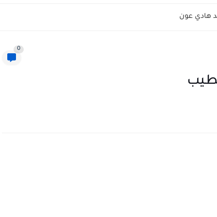
 هادي عون
0
لطيب