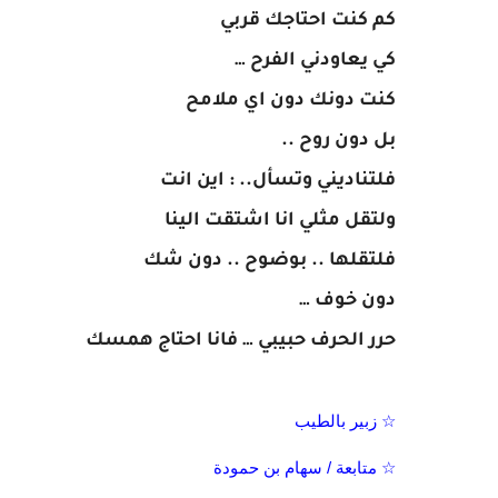
كم كنت احتاجك قربي
كي يعاودني الفرح …
كنت دونك دون اي ملامح
بل دون روح ..
فلتناديني وتسأل.. : اين انت
ولتقل مثلي انا اشتقت الينا
فلتقلها .. بوضوح .. دون شك
دون خوف …
حرر الحرف حبيبي … فانا احتاج همسك
☆ زبير بالطيب
☆ متابعة / سهام بن حمودة