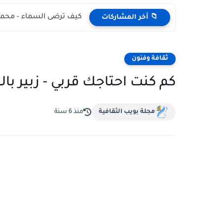
كيف ترضى السماء - محمد
📁 أخر المشاركات
ثقافة وفنون
كم كنت احتاجك قربي - زبير با
مجلة بويب الثقافية
منذ 6 سنة