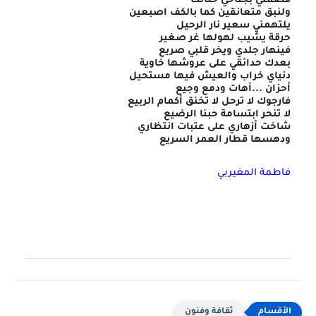
فضمني بجناحي حنانك
ولنبق متعانقين كما بالكف اصبعين
يلتهمني سعير نار الرحيل
حرقة يشيب لهولها غر صغير
فينهار جلدي ويخر قلبي صريع
بعدك حدائقي على عروشها خاوية
دنياي خراب والعيش فيها مستحيل
أحزان ...آهات ودمع وجيع
فارجوك لا ترحل لا تخنق أكمام الربيع
لا تنحر ابتسامة حبنا الرضيع
شاخت أزهاري على عتبات انتظاري
ودهسها قطار العمر السريع
فاطمة المغيربي
ثقافة وفنون