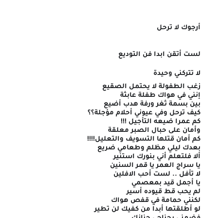
أرجوك لا ترحل
لست أتقن ابدا فن التوديع
لا تتركني وحيدة
زغب الطفولة لا يحتمل الصقيع
إنني في هواك طفلة عابثة
بين بسمة ثغر ورفة هدب أضيع
كيف ترحل وفي عيوني أحلام مؤجلة؟؟
كم عمرا ضيعه التأجيل !!!
وأمان على حبال الصبر معلقة
كم أمان قتلها التسويف والتعليل!!!!
بعدك ليلي مظلم وطعامي ضريع
ألا فلتعلم أني بنورك استنير
يا سراج العمر يا قمر السنين
لا تأفل .. لست أحب الافلين
يا أجمل قيد بمعصمي
لم يحب قط قيوده أسير
لكنني حمامة في قفص هواك
لو أطلقتها أبدا من كفيك لن تطير