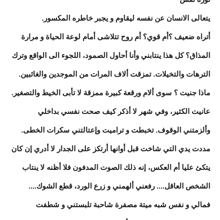
يتعالى الانسان عن نفسه ليقاوم و يجبر خاطره المكسور.
أتراه ضعيف ؟أم قوي؟ أم روح تتلاشى أمام لوعة الحياة و مرارة
المذاق؟ كل هذا ينتابني وأنا أحاول الصمود، اللجوء الى الواقع وترك
الترهات والتخيلات. تمزقت ألاف المرات من الموجدين والغائبين.
ماذا جنيت ؟ سوى ألام ورقعة كبيرة ممزقة لا تأبى الخيط والتصغير.
عانيت الكثير، وفي شهر لا أذكر كيف صحت نفسي بداخلي
وألزمتني الوقوف. تخبطت و تراميت وإعتالتني سكرات الخطى.
مددت يدي التي شاخت قبل أوانها أرتكز على الجدار لا أدري إن كان
يتكئ عليا أم العكس، إنه ذلك الصوت المدفون فلا أظنه لا ينتاب
الشخص العاقل.... رفعني ألهمني و زرع الورد، قطع الشوك....
فمالي و نفس شبه ميتة مصفرة شاحبة تلبستني و شطفت