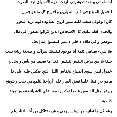
ابتساماتي و جعدت بشرتي. أردت بقوة الانسياق لهذا الصوت
الجميل المبدع في قلب الموازين و اخراج كل ما هو جميل.
كان الوقوف صعب لكنه مميز لروح انسانية دفينة تريد التحرر
والحياة. لعله ينادي كل الاشخاص الذين لازالوا يقبعون في ظل
موحش و في ظلام داخلي دامس لينصتوا إليه إيجابا.
فلا شيء يضاهي كلمة أنا موجود لنفسك لمرآتك و ضحكة رنانة تثبت
شفاءك من مرض النفس للنفس. فكل ما يصيبنا من يأس و بخل و
خمول ليس سوى إنصياع لخفاش الليل الذي يعكس ظله على كل
ماهو حي فينا. علينا نفض الغبار على أرواحنا لتلمع من جديد و يتوهج
بريقها مثل الشمس عندما تعكس نورها على الاشياء فتصبح ثمينة
كالذهب.
رغم كل ما نعانيه من روتين يومي و غربة تتآكل من أجسادنا، رغم