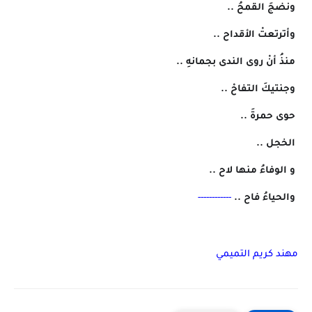
 ونضجَ القمحُ ..
 وأترتعتْ الأقداح ..
 منذُ أنْ روى الندى بجمانهِ ..
 وجنتيكَ التفاحْ ..
 حوى حمرةَ ..
 الخجل ..
 و الوفاءُ منها لاح ..
 والحياءُ فاح ..
 ------------
مهند كريم التميمي