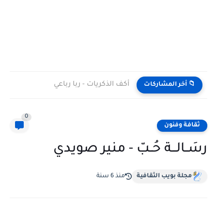
أكف الذكريات - ربا رباعي
📁 أخر المشاركات
0
ثقافة وفنون
رسَــالـــة حُــبّ - منير صويدي
مجلة بويب الثقافية
منذ 6 سنة