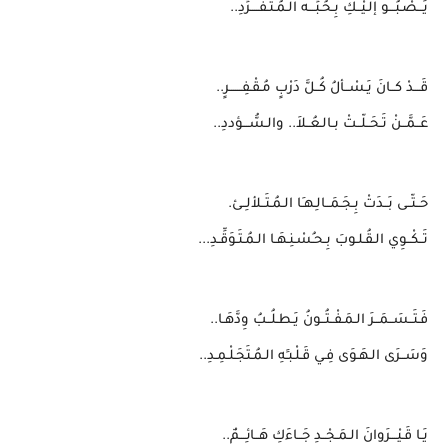
يَـــصْـبُـــو إلـيْــكِ بِـحُـبِّـــه الـمُـتَـفَــــرِّدِ..
قَـــدْ كــانَ يَـسْــألُ كُــلَّ دَرْبٍ مُـقْـفِــــــرٍ..
عَــمَّــنْ تَـحَــلّــتْ بـالـعُــلاَ.. والـسُّـــؤددِ..
حَــتّــى بَــدَتْ بِـجَـمَــالِـهـَا الـمُـتَــلألِــئ.
تَــكْــوِي الـقُـلـوبَ بِـحـُسْـنِـهَـا الـمُـتَـوَقِّـدِ...
فَـتَــسَــمَــرَ الـمَـفْــتُــونُ يَـطـلُــبُ وِدَّهَـا..
وَسَــرَى الـهَـوَى فِـي قَـلْـبـِِهِ الـمُـتَجَـلْـمِـدِ..
يَـا قَـيْـــرَوانَ الـمَـجْــدِ جَــاءَكِ هَــائِـــمٌ..