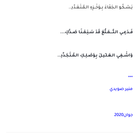
يَـشــكُـو الـجَفَاءَ بِــوَخْــزِهِ الـمُـتَـعَـدِّدِ..
فَــدَعِــي الـتَّــــمَـنُّعَ قَدْ سَـئِـمْـنَـا صَــدَّكِ...
وَاشْــفِـي الـعَـلـِيـلَ بِـوَصْـلِــكِ الـمُـتَـجَـدِّدِ..
***
منير صويدي
جوان2020