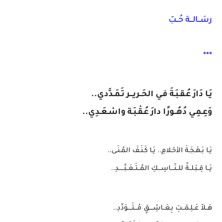
رسَــالـــة حُــبّ
***
يَـا دَارَ عُـقـبَـةَ فـي الحَــريـــر تَـمَـدَّدي..
وَعِـمِـي دُهُــورًا دارَ عُـقْـبَـة واسْـعَـدِي..
يَـا بَـهْـجَـةَ الأحْـلامِ.. يَـا كَـنَـفَ المُـنَـى..
يَــا قِــبْـلــةً للــنّـــاسِـــكِ المُــتَــعَــبِّـــــدِ..
هَــلاّ عَــلِـمْــتِ بِـعَــاشِــــقٍ مُـــتَــــوَدِّدِ..