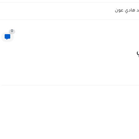
 هادي عون
0