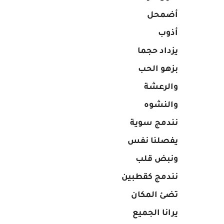
أضمحل
أذوب
يزداد حجما
بزهو الحب
والرعشة
والنشوه
نندمج سوية
يفصلنا نفس
ونبض قلب
نندمج كقطبين
تضئ المكان
يرانا الجميع