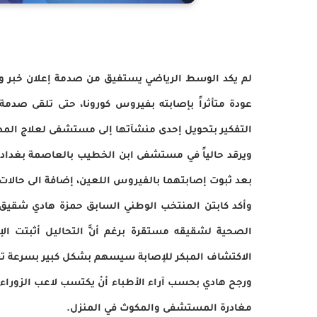
لم يكد الوسط الرياضي يستفيق من صدمة إعلان خبر وفا
عودة متأثراً بإصابته بفيروس كورونا، حتى تلقى صدمة
التفكير بتحويل إحدى منشآتها إلى مستشفى لعلاج المصا
ويرقد حالياً في مستشفى ابن الخطيب بالعاصمة بغداد 
بعد ثبوت إصابتهما بالفيروس اللعين، إضافة الى حالات 
وأكد كابتن المنتخب الوطني السابق حمزة هادي شقيق ا
الصحية لشقيقه مستقرة برغم أنَّ التحاليل أثبتت الإصا
الاكتشاف المبكر للإصابة سيسهم بشكل كبير بسرعة ت
ورجح هادي بحسب آراء الأطباء أنْ يكتسب لاعب الزوراء ا
مغادرة المستشفى والمكوث في المنزل.