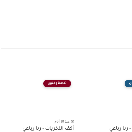
ن
ثقافة وفنون
منذ 10 أيام
- ربا رباعي
أكف الذكريات - ربا رباعي