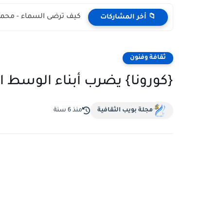
كيف ترضى السماء - محمد
📁 أخر المشاركات
ثقافة وفنون
{كورونا} يضرب أبناء الوسط ا
مجلة بويب الثقافية
منذ 6 سنة