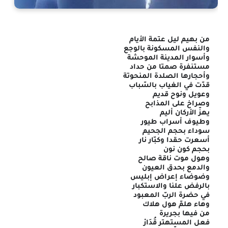
من بهيم ليل عتمة الأيام
والنفس المسكونة بالوجع
وأسوار المدينة الموحشة
مستنفرة صمتا من حداد
وأحجارها الصلدة المنحوتة
قدّت في الغياب بالسّباب
وعويل ونوح قديم
وصراخ على المذابح
يهزّ الأركان أليم
وطيوف أسراب طيور
سوداء بحجم الجحيم
أسعرت حقدا وكبّار نار
بحجم كون نون
وهول موت ناقة صالح
والدمع بحدق العيون
وضوضاء إعراض إبليس
بالرفض علنا والاستكبار
في حضرة الربّ المعبود
وهاء هلمّ هول هلاك
من فيها بجريرة
فعل المستهتر قُدَارْ