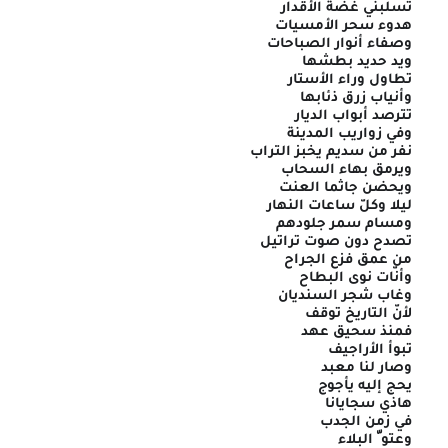
تسلبني غضّة الأقدار
هدوء سحر الأمسيات
وصفاء أنوار الصباحات
ويد حديد بطشها
تطاول وراء الأستار
وأنياب زرق ذئابها
تترصد أبواب الديار
وفي زواريب المدينة
نفر من سديم يخبز التراب
ويرمق بهاء السحاب
ويحضن جاثما العنت
ليلا وكلّ ساعات النهار
ومسام سمر جلودهم
تصدح دون صوت تراتيل
من عمق فزع الجراح
وأنّات نوى البطاح
وغاب شجر السنديان
لأنّ التاريخ توقف
فمنذ سحيق عهد
تبوأ الأراجيف
وصار لنا معبد
يحج إليه يأجوج
هاذي سجايانا
في زمن الجدب
وعتو ّ البلاء