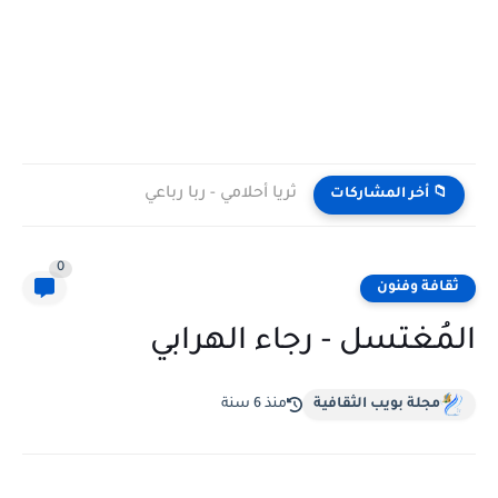
ثريا أحلامي - ربا رباعي
📁 أخر المشاركات
0
ثقافة وفنون
المُغتسل - رجاء الهرابي
مجلة بويب الثقافية
منذ 6 سنة