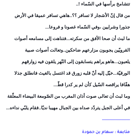
تتشامخ برأسها في السّماء !..
من قال إنّ الأشجار لا تسافر ؟؟..هاهي تسافر عميقا في الأرض
جذورا وشرايين ،وفي السّماء غصونا و فروعا...
ما لبث أن صحا الأفق من سكرته...فتناهت إلى مسامعه أصوات
القرويّين يجوبون مزارعهم ضاحكين..وتعالت أصوات صبية
يلعبون...هاهو يراهم يتسابقون إلى النّهر يلقون فيه زوارقهم
الورقيّة...خيّل إليه أنّ قلبه زورق قد اغتسل بالغيث فانطلق جذلا
هفّافا يراقصه السّيل كأن لم ير كدرا قطّ...
وما لبث أن تعالى صوت أذان المغرب من الصّومعة البيضاء المعلّقة
في أعلى الجبل يتردّد صداه بين الجبال مهيبا نديّا..فقام يلبّي نداءه...
-----------------------
متابعة : سهام بن حمودة