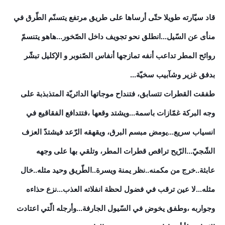
قاد سيّارته طويلا حتّى أرساها على طريق مرتفع يتسنّم الطّرق في
منأى عن السّيل...انطلق نحو تجويف داخل الصّخور...هاهو يتنسمّ
روائح المطر تداعب أنفه تمازجها أنفاس الصّنوبر و الإكليل تبشّر
بدفق غزير وشآبيب سخيّة...
طفقت القطرات تتسابق، فتنداح موجاتها الدائريّة المتذبذبة على
وجه البركة غمّازات باسمة...ويشتد وقعها ،فتتدافع الفقاقيع في
انسياب سريع...يومض مبسم البرق، ويقهقه الرّعد فيشتدّ العزف
الشّجيّ...الرّيح تراقص قطرات المطر، وتلقي بها على وجهه
عابثة..خرج من مكمنه..نظر يمنة ويسرة..الطّريق وحيد مثله..خال
مثله...لا عين ترقب في فضول لحظة انفلاته العذب...نزع حذاءه
وجواربه ،وطفق يخوض في السّيول الجارفة...وأرجله الّتي اعتادت