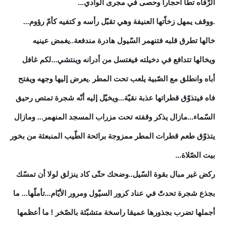
الرّفاه تطأ أحجارا وحصى في مجرى الوادي...
.ووقف يمهل زخاّتها العنيفة وهي تقبّل رأسه و كتفيه كأمّ رؤوم...
خالها تطرق قلبه فتنهمر السّيول هادرة مندفعة..يغمض عينيه
ويخالها تتدافع في دخيلته فيغتسل من أدرانه وينتشي...لكم غافل
أباه وانطلق مع الصّبية يلعب تحت المطر .يعرض إليها وجهه ويفتح
فاه فيتذوّق قطراتها عذبة نقيّة...ويخيّل إليه أنّه شجرة تمتص رحيق
السّماء...مازال يذكر وقفته تحت مزراب المسجد المنهمر... ومازال
يتذوّق طعم قطرات المطر ممزوجة برائحة الطّيب المنبعثة من بخور
بيت الصّلاة...
ركض غير مبال بقوة السّيل..وضحك حتّى كاد ينزلق لولا أن تمسّك
بجذع شجرة تحدتّ في عناد كرور السيّول ومرور الأيّام...تأملّها... ما
أجملها تضرب بجذورها عميقا راسخة متشبّثة بالصّخر ! ما أعظمها